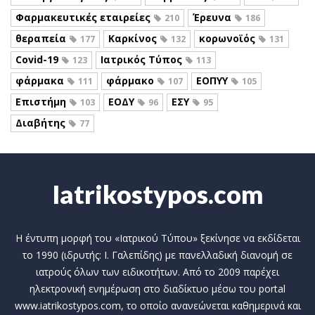
Φαρμακευτικές εταιρείες
Έρευνα
210
186
θεραπεία
Καρκίνος
κορωνοϊός
177
132
131
Covid-19
Ιατρικός Τύπος
123
113
φάρμακα
φάρμακο
ΕΟΠΥΥ
111
107
105
Επιστήμη
ΕΟΔΥ
ΕΣΥ
103
96
95
Διαβήτης
77
Iatrikostypos.com
Η έντυπη μορφή του «Ιατρικού Τύπου» ξεκίνησε να εκδίδεται
το 1990 (ιδρυτής: Ι. Γαλεπίδης) με πανελλαδική διανομή σε
ιατρούς όλων των ειδικοτήτων. Από το 2009 παρέχει
ηλεκτρονική ενημέρωση στο διαδίκτυο μέσω του portal
www.iatrikostypos.com, το οποίο ανανεώνεται καθημερινά και