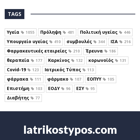
TAGS
Υγεία
Πρόληψη
Πολιτική υγείας
1055
481
446
Υπουργείο υγείας
συμβουλές
ΙΣΑ
410
344
216
Φαρμακευτικές εταιρείες
Έρευνα
210
186
θεραπεία
Καρκίνος
κορωνοϊός
177
132
131
Covid-19
Ιατρικός Τύπος
123
113
φάρμακα
φάρμακο
ΕΟΠΥΥ
111
107
105
Επιστήμη
ΕΟΔΥ
ΕΣΥ
103
96
95
Διαβήτης
77
Iatrikostypos.com