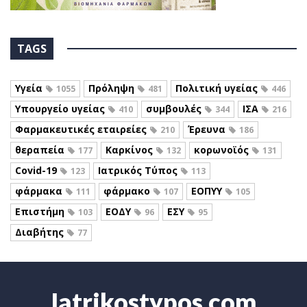
TAGS
Υγεία
Πρόληψη
Πολιτική υγείας
1055
481
446
Υπουργείο υγείας
συμβουλές
ΙΣΑ
410
344
216
Φαρμακευτικές εταιρείες
Έρευνα
210
186
θεραπεία
Καρκίνος
κορωνοϊός
177
132
131
Covid-19
Ιατρικός Τύπος
123
113
φάρμακα
φάρμακο
ΕΟΠΥΥ
111
107
105
Επιστήμη
ΕΟΔΥ
ΕΣΥ
103
96
95
Διαβήτης
77
Iatrikostypos.com