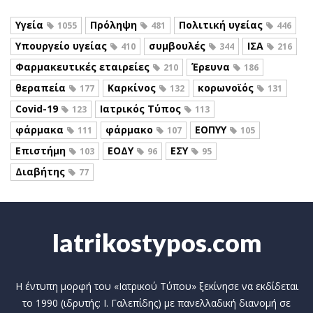
Υγεία
Πρόληψη
Πολιτική υγείας
1055
481
446
Υπουργείο υγείας
συμβουλές
ΙΣΑ
410
344
216
Φαρμακευτικές εταιρείες
Έρευνα
210
186
θεραπεία
Καρκίνος
κορωνοϊός
177
132
131
Covid-19
Ιατρικός Τύπος
123
113
φάρμακα
φάρμακο
ΕΟΠΥΥ
111
107
105
Επιστήμη
ΕΟΔΥ
ΕΣΥ
103
96
95
Διαβήτης
77
Iatrikostypos.com
Η έντυπη μορφή του «Ιατρικού Τύπου» ξεκίνησε να εκδίδεται
το 1990 (ιδρυτής: Ι. Γαλεπίδης) με πανελλαδική διανομή σε