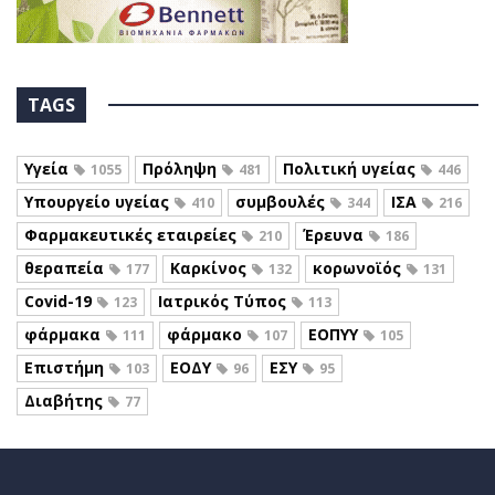
TAGS
Υγεία
Πρόληψη
Πολιτική υγείας
1055
481
446
Υπουργείο υγείας
συμβουλές
ΙΣΑ
410
344
216
Φαρμακευτικές εταιρείες
Έρευνα
210
186
θεραπεία
Καρκίνος
κορωνοϊός
177
132
131
Covid-19
Ιατρικός Τύπος
123
113
φάρμακα
φάρμακο
ΕΟΠΥΥ
111
107
105
Επιστήμη
ΕΟΔΥ
ΕΣΥ
103
96
95
Διαβήτης
77