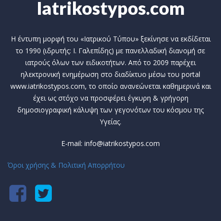
Iatrikostypos.com
Η έντυπη μορφή του «Ιατρικού Τύπου» ξεκίνησε να εκδίδεται
το 1990 (ιδρυτής: Ι. Γαλεπίδης) με πανελλαδική διανομή σε
ιατρούς όλων των ειδικοτήτων. Από το 2009 παρέχει
ηλεκτρονική ενημέρωση στο διαδίκτυο μέσω του portal
www.iatrikostypos.com, το οποίο ανανεώνεται καθημερινά και
έχει ως στόχο να προσφέρει έγκυρη & γρήγορη
δημοσιογραφική κάλυψη των γεγονότων του κόσμου της
Υγείας.
E-mail: info@iatrikostypos.com
Όροι χρήσης & Πολιτική Απορρήτου