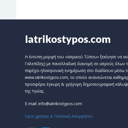
Iatrikostypos.com
Η έντυπη μορφή του «Ιατρικού Τύπου» ξεκίνησε να εκδί
Γαλεπίδης) με πανελλαδική διανομή σε ιατρούς όλων τ
παρέχει ηλεκτρονική ενημέρωση στο διαδίκτυο μέσω τ
www.iatrikostypos.com, το οποίο ανανεώνεται καθημερ
προσφέρει έγκυρη & γρήγορη δημοσιογραφική κάλυψ
της Υγείας.
E-mail: info@iatrikostypos.com
Όροι χρήσης & Πολιτική Απορρήτου