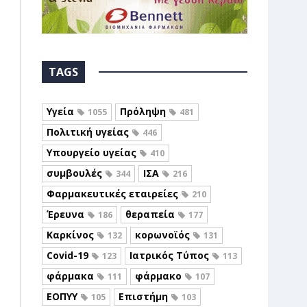
TAGS
Υγεία
Πρόληψη
1055
481
Πολιτική υγείας
446
Υπουργείο υγείας
410
συμβουλές
ΙΣΑ
344
216
Φαρμακευτικές εταιρείες
210
Έρευνα
θεραπεία
186
177
Καρκίνος
κορωνοϊός
132
131
Covid-19
Ιατρικός Τύπος
123
113
φάρμακα
φάρμακο
111
107
ΕΟΠΥΥ
Επιστήμη
105
103