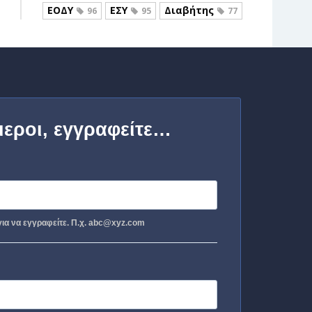
ΕΟΔΥ
ΕΣΥ
Διαβήτης
96
95
77
μεροι, εγγραφείτε…
ια να εγγραφείτε. Π.χ. abc@xyz.com