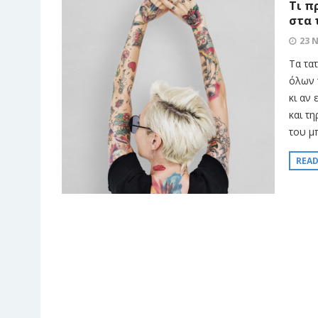
Τι π
στα 
23 
Τα τα
όλων 
κι αν 
και τη
του μ
REA