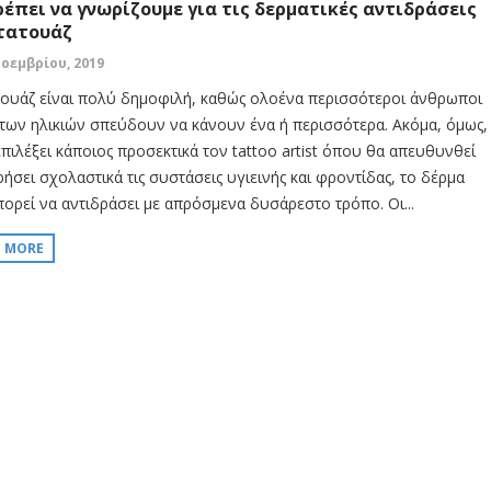
ρέπει να γνωρίζουμε για τις δερματικές αντιδράσεις
τατουάζ
Νοεμβρίου, 2019
τουάζ είναι πολύ δημοφιλή, καθώς ολοένα περισσότεροι άνθρωποι
των ηλικιών σπεύδουν να κάνουν ένα ή περισσότερα. Ακόμα, όμως,
επιλέξει κάποιος προσεκτικά τον tattoo artist όπου θα απευθυνθεί
ρήσει σχολαστικά τις συστάσεις υγιεινής και φροντίδας, το δέρμα
πορεί να αντιδράσει με απρόσμενα δυσάρεστο τρόπο. Οι...
D MORE