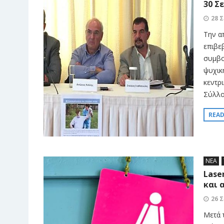
30 Σ
28 
Την α
επιβε
συμβο
ψυχικ
κεντρ
Σύλλο
REA
ΝΕΑ
Lase
και 
26 
Μετά 