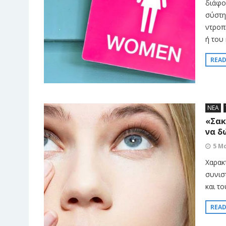
διάφο
σύστη
ντροπ
ή του 
REA
ΝΕΑ
«Σακ
να δ
5 Μ
Χαρακ
συνισ
και τ
REA