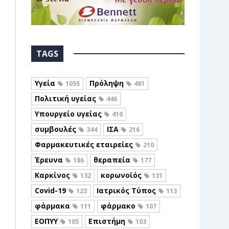
TAGS
Υγεία
Πρόληψη
1055
481
Πολιτική υγείας
446
Υπουργείο υγείας
410
συμβουλές
ΙΣΑ
344
216
Φαρμακευτικές εταιρείες
210
Έρευνα
θεραπεία
186
177
Καρκίνος
κορωνοϊός
132
131
Covid-19
Ιατρικός Τύπος
123
113
φάρμακα
φάρμακο
111
107
ΕΟΠΥΥ
Επιστήμη
105
103