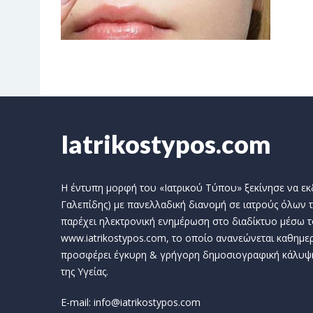
Iatrikostypos.com
Η έντυπη μορφή του «Ιατρικού Τύπου» ξεκίνησε να εκδί
Γαλεπίδης) με πανελλαδική διανομή σε ιατρούς όλων τ
παρέχει ηλεκτρονική ενημέρωση στο διαδίκτυο μέσω τ
www.iatrikostypos.com, το οποίο ανανεώνεται καθημερ
προσφέρει έγκυρη & γρήγορη δημοσιογραφική κάλυψ
της Υγείας.
E-mail: info@iatrikostypos.com