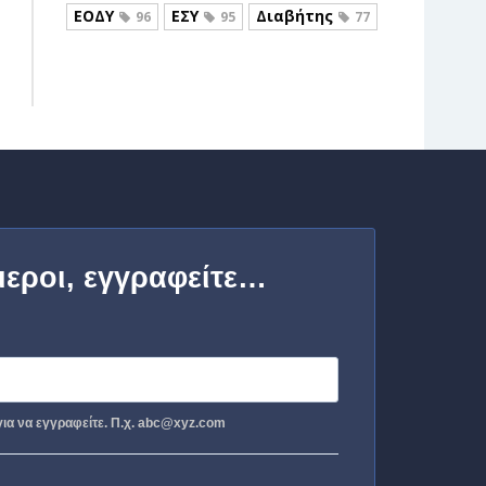
ΕΟΔΥ
ΕΣΥ
Διαβήτης
96
95
77
μεροι, εγγραφείτε…
ια να εγγραφείτε. Π.χ. abc@xyz.com