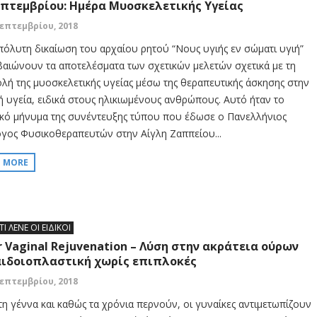
επτεμβρίου: Ημέρα Μυοσκελετικής Υγείας
Σεπτεμβρίου, 2018
πόλυτη δικαίωση του αρχαίου ρητού “Νους υγιής εν σώματι υγιή”
βαιώνουν τα αποτελέσματα των σχετικών μελετών σχετικά με τη
λή της μυοσκελετικής υγείας μέσω της θεραπευτικής άσκησης στην
ή υγεία, ειδικά στους ηλικιωμένους ανθρώπους. Αυτό ήταν το
ικό μήνυμα της συνέντευξης τύπου που έδωσε ο Πανελλήνιος
γος Φυσικοθεραπευτών στην Αίγλη Ζαππείου...
D MORE
ΤΙ ΛΕΝΕ ΟΙ ΕΙΔΙΚΟΙ
r Vaginal Rejuvenation – Λύση στην ακράτεια ούρων
αιδοιοπλαστική χωρίς επιπλοκές
Σεπτεμβρίου, 2018
τη γέννα και καθώς τα χρόνια περνούν, οι γυναίκες αντιμετωπίζουν