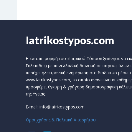
Iatrikostypos.com
Η έντυπη μορφή του «Ιατρικού Τύπου» ξεκίνησε να εκδί
Γαλεπίδης) με πανελλαδική διανομή σε ιατρούς όλων τ
παρέχει ηλεκτρονική ενημέρωση στο διαδίκτυο μέσω τ
www.iatrikostypos.com, το οποίο ανανεώνεται καθημερ
προσφέρει έγκυρη & γρήγορη δημοσιογραφική κάλυψ
της Υγείας.
E-mail: info@iatrikostypos.com
Όροι χρήσης & Πολιτική Απορρήτου