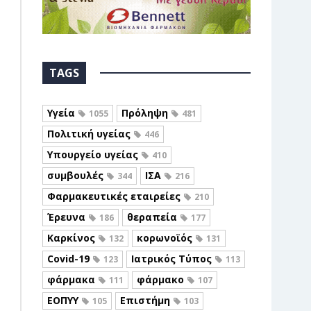
TAGS
Υγεία
Πρόληψη
1055
481
Πολιτική υγείας
446
Υπουργείο υγείας
410
συμβουλές
ΙΣΑ
344
216
Φαρμακευτικές εταιρείες
210
Έρευνα
θεραπεία
186
177
Καρκίνος
κορωνοϊός
132
131
Covid-19
Ιατρικός Τύπος
123
113
φάρμακα
φάρμακο
111
107
ΕΟΠΥΥ
Επιστήμη
105
103