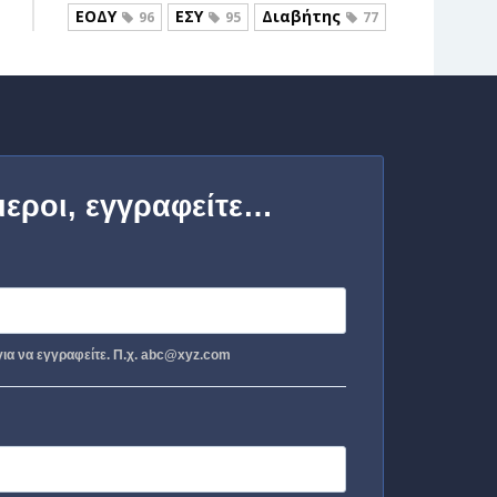
ΕΟΔΥ
ΕΣΥ
Διαβήτης
96
95
77
μεροι, εγγραφείτε…
ια να εγγραφείτε. Π.χ. abc@xyz.com