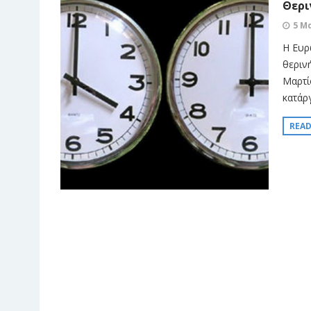
Θερι
5 Μ
Η Ευρ
θεριν
Μαρτί
κατάργ
REA