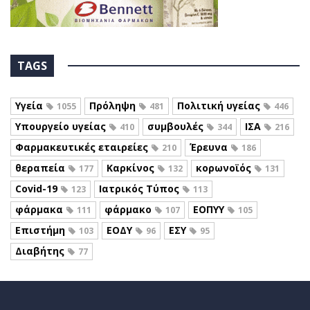
TAGS
Υγεία
Πρόληψη
Πολιτική υγείας
1055
481
446
Υπουργείο υγείας
συμβουλές
ΙΣΑ
410
344
216
Φαρμακευτικές εταιρείες
Έρευνα
210
186
θεραπεία
Καρκίνος
κορωνοϊός
177
132
131
Covid-19
Ιατρικός Τύπος
123
113
φάρμακα
φάρμακο
ΕΟΠΥΥ
111
107
105
Επιστήμη
ΕΟΔΥ
ΕΣΥ
103
96
95
Διαβήτης
77