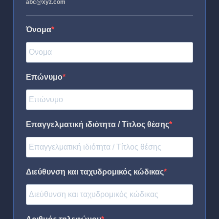
abc@xyz.com
Όνομα
Επώνυμο
Επαγγελματική ιδιότητα / Τίτλος θέσης
Διεύθυνση και ταχυδρομικός κώδικας