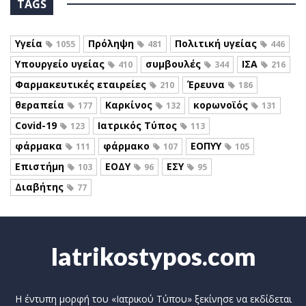
TAGS
Υγεία
Πρόληψη
Πολιτική υγείας
1055
481
446
Υπουργείο υγείας
συμβουλές
ΙΣΑ
410
344
216
Φαρμακευτικές εταιρείες
Έρευνα
210
186
θεραπεία
Καρκίνος
κορωνοϊός
177
132
131
Covid-19
Ιατρικός Τύπος
123
113
φάρμακα
φάρμακο
ΕΟΠΥΥ
111
107
105
Επιστήμη
ΕΟΔΥ
ΕΣΥ
103
96
95
Διαβήτης
77
Iatrikostypos.com
Η έντυπη μορφή του «Ιατρικού Τύπου» ξεκίνησε να εκδίδεται