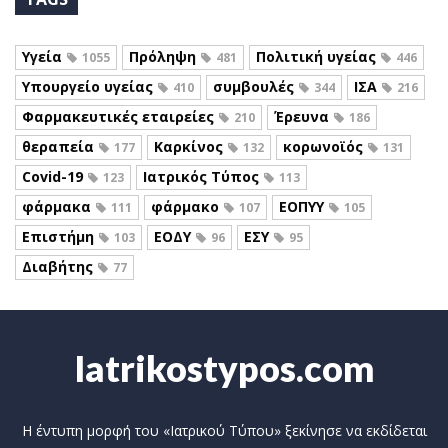
Υγεία
Πρόληψη
Πολιτική υγείας
1055
481
446
Υπουργείο υγείας
συμβουλές
ΙΣΑ
410
344
216
Φαρμακευτικές εταιρείες
Έρευνα
210
186
θεραπεία
Καρκίνος
κορωνοϊός
177
132
131
Covid-19
Ιατρικός Τύπος
123
113
φάρμακα
φάρμακο
ΕΟΠΥΥ
111
107
105
Επιστήμη
ΕΟΔΥ
ΕΣΥ
103
96
95
Διαβήτης
77
Iatrikostypos.com
Η έντυπη μορφή του «Ιατρικού Τύπου» ξεκίνησε να εκδίδεται