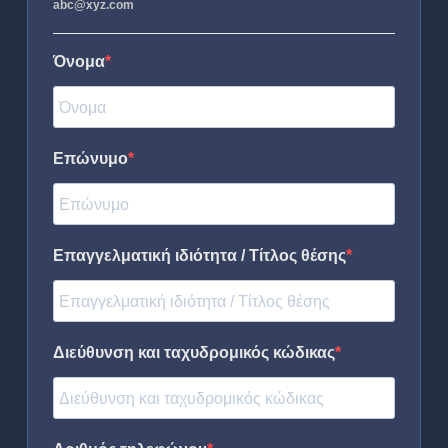
abc@xyz.com
Όνομα
Επώνυμο
Επαγγελματική ιδιότητα / Τίτλος θέσης
Διεύθυνση και ταχυδρομικός κώδικας