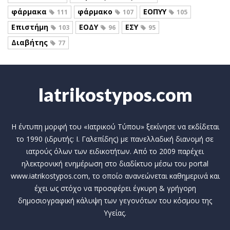
φάρμακα
φάρμακο
ΕΟΠΥΥ
111
107
105
Επιστήμη
ΕΟΔΥ
ΕΣΥ
103
96
95
Διαβήτης
77
Iatrikostypos.com
Η έντυπη μορφή του «Ιατρικού Τύπου» ξεκίνησε να εκδίδεται
το 1990 (ιδρυτής: Ι. Γαλεπίδης) με πανελλαδική διανομή σε
ιατρούς όλων των ειδικοτήτων. Από το 2009 παρέχει
ηλεκτρονική ενημέρωση στο διαδίκτυο μέσω του portal
www.iatrikostypos.com, το οποίο ανανεώνεται καθημερινά και
έχει ως στόχο να προσφέρει έγκυρη & γρήγορη
δημοσιογραφική κάλυψη των γεγονότων του κόσμου της
Υγείας.