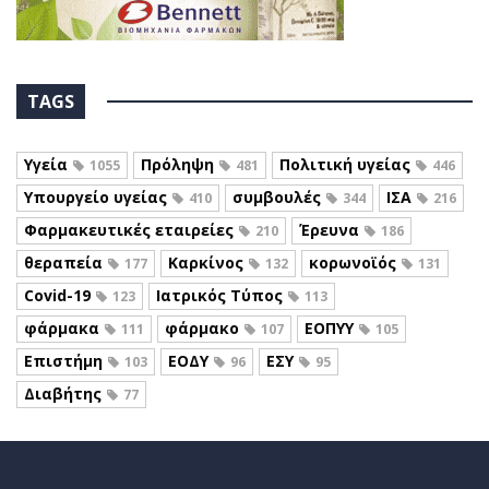
TAGS
Υγεία
Πρόληψη
Πολιτική υγείας
1055
481
446
Υπουργείο υγείας
συμβουλές
ΙΣΑ
410
344
216
Φαρμακευτικές εταιρείες
Έρευνα
210
186
θεραπεία
Καρκίνος
κορωνοϊός
177
132
131
Covid-19
Ιατρικός Τύπος
123
113
φάρμακα
φάρμακο
ΕΟΠΥΥ
111
107
105
Επιστήμη
ΕΟΔΥ
ΕΣΥ
103
96
95
Διαβήτης
77