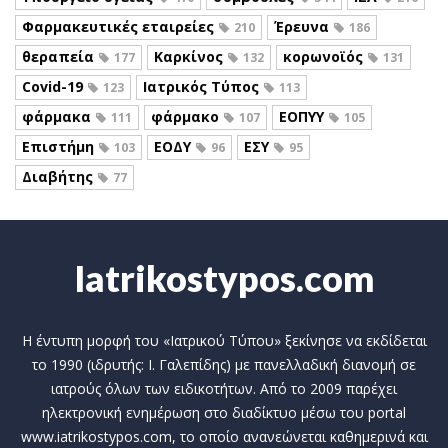
Φαρμακευτικές εταιρείες
Έρευνα
210
186
θεραπεία
Καρκίνος
κορωνοϊός
177
132
131
Covid-19
Ιατρικός Τύπος
123
113
φάρμακα
φάρμακο
ΕΟΠΥΥ
111
107
105
Επιστήμη
ΕΟΔΥ
ΕΣΥ
103
96
95
Διαβήτης
77
Iatrikostypos.com
Η έντυπη μορφή του «Ιατρικού Τύπου» ξεκίνησε να εκδίδεται
το 1990 (ιδρυτής: Ι. Γαλεπίδης) με πανελλαδική διανομή σε
ιατρούς όλων των ειδικοτήτων. Από το 2009 παρέχει
ηλεκτρονική ενημέρωση στο διαδίκτυο μέσω του portal
www.iatrikostypos.com, το οποίο ανανεώνεται καθημερινά και