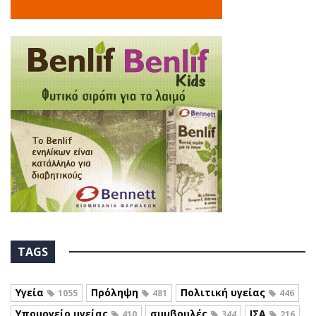
TAGS
Υγεία
Πρόληψη
Πολιτική υγείας
1055
481
446
Υπουργείο υγείας
συμβουλές
ΙΣΑ
410
344
216