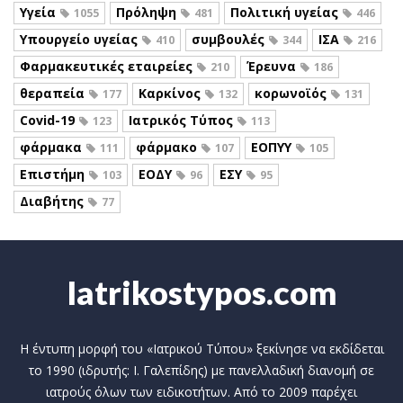
Υγεία
Πρόληψη
Πολιτική υγείας
1055
481
446
Υπουργείο υγείας
συμβουλές
ΙΣΑ
410
344
216
Φαρμακευτικές εταιρείες
Έρευνα
210
186
θεραπεία
Καρκίνος
κορωνοϊός
177
132
131
Covid-19
Ιατρικός Τύπος
123
113
φάρμακα
φάρμακο
ΕΟΠΥΥ
111
107
105
Επιστήμη
ΕΟΔΥ
ΕΣΥ
103
96
95
Διαβήτης
77
Iatrikostypos.com
Η έντυπη μορφή του «Ιατρικού Τύπου» ξεκίνησε να εκδίδεται
το 1990 (ιδρυτής: Ι. Γαλεπίδης) με πανελλαδική διανομή σε
ιατρούς όλων των ειδικοτήτων. Από το 2009 παρέχει