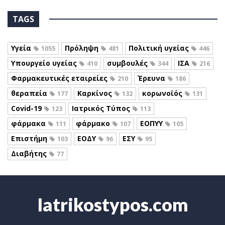
TAGS
Υγεία
Πρόληψη
Πολιτική υγείας
1055
481
446
Υπουργείο υγείας
συμβουλές
ΙΣΑ
410
344
216
Φαρμακευτικές εταιρείες
Έρευνα
210
186
θεραπεία
Καρκίνος
κορωνοϊός
177
132
131
Covid-19
Ιατρικός Τύπος
123
113
φάρμακα
φάρμακο
ΕΟΠΥΥ
111
107
105
Επιστήμη
ΕΟΔΥ
ΕΣΥ
103
96
95
Διαβήτης
77
Iatrikostypos.com