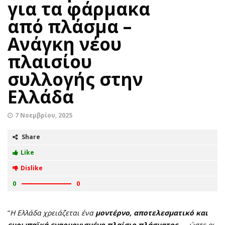
για τα φάρμακα
από πλάσμα –
Ανάγκη νέου
πλαισίου
συλλογής στην
Ελλάδα
7 Νοεμβρίου, 2025
Share
Like
Dislike
0
0
“
Η Ελλάδα χρειάζεται ένα
μοντέρνο, αποτελεσματικό και
ευρωπαϊκά εναρμονισμένο πλαίσιο πλάσματος
— ώστε οι