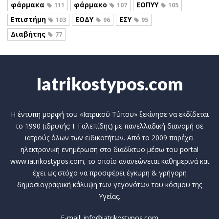
φάρμακα
φάρμακο
ΕΟΠΥΥ
111
107
105
Επιστήμη
ΕΟΔΥ
ΕΣΥ
103
96
95
Διαβήτης
77
Iatrikostypos.com
Η έντυπη μορφή του «Ιατρικού Τύπου» ξεκίνησε να εκδίδεται
το 1990 (ιδρυτής: Ι. Γαλεπίδης) με πανελλαδική διανομή σε
ιατρούς όλων των ειδικοτήτων. Από το 2009 παρέχει
ηλεκτρονική ενημέρωση στο διαδίκτυο μέσω του portal
www.iatrikostypos.com, το οποίο ανανεώνεται καθημερινά και
έχει ως στόχο να προσφέρει έγκυρη & γρήγορη
δημοσιογραφική κάλυψη των γεγονότων του κόσμου της
Υγείας.
E-mail: info@iatrikostypos.com