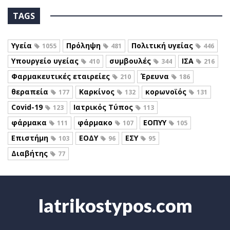
TAGS
Υγεία
Πρόληψη
Πολιτική υγείας
1055
481
446
Υπουργείο υγείας
συμβουλές
ΙΣΑ
410
344
216
Φαρμακευτικές εταιρείες
Έρευνα
210
186
θεραπεία
Καρκίνος
κορωνοϊός
177
132
131
Covid-19
Ιατρικός Τύπος
123
113
φάρμακα
φάρμακο
ΕΟΠΥΥ
111
107
105
Επιστήμη
ΕΟΔΥ
ΕΣΥ
103
96
95
Διαβήτης
77
Iatrikostypos.com