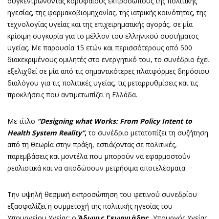
συγκεντρώνοντας κορυφαίους εκπροσώπους της πολιτικής
ηγεσίας, της φαρμακοβιομηχανίας, της ιατρικής κοινότητας, της
τεχνολογίας υγείας και της επιχειρηματικής αγοράς, σε μία
κρίσιμη συγκυρία για το μέλλον του ελληνικού συστήματος
υγείας. Με παρουσία 15 ετών και περισσότερους από 500
διακεκριμένους ομιλητές στο ενεργητικό του, το συνέδριο έχει
εξελιχθεί σε μία από τις σημαντικότερες πλατφόρμες δημόσιου
διαλόγου για τις πολιτικές υγείας, τις μεταρρυθμίσεις και τις
προκλήσεις που αντιμετωπίζει η Ελλάδα.
Με τίτλο
“Designing what Works: From Policy Intent to
Health System Reality”
,
το συνέδριο μετατοπίζει τη συζήτηση
από τη θεωρία στην πράξη, εστιάζοντας σε πολιτικές,
παρεμβάσεις και μοντέλα που μπορούν να εφαρμοστούν
ρεαλιστικά και να αποδώσουν μετρήσιμα αποτελέσματα.
Την υψηλή θεσμική εκπροσώπηση του φετινού συνεδρίου
εξασφαλίζει η συμμετοχή της πολιτικής ηγεσίας του
Υπουργείου Υγείας: ο
Άδωνις Γεωργιάδης
, Υπουργός Υγείας,