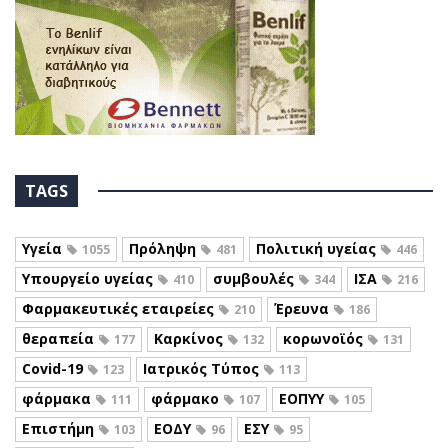
TAGS
Υγεία
Πρόληψη
Πολιτική υγείας
1055
481
446
Υπουργείο υγείας
συμβουλές
ΙΣΑ
410
344
216
Φαρμακευτικές εταιρείες
Έρευνα
210
186
θεραπεία
Καρκίνος
κορωνοϊός
177
132
131
Covid-19
Ιατρικός Τύπος
123
113
φάρμακα
φάρμακο
ΕΟΠΥΥ
111
107
105
Επιστήμη
ΕΟΔΥ
ΕΣΥ
103
96
95