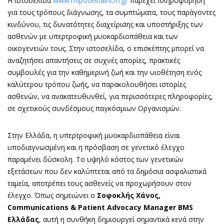
Η ιστοσελίδα
www.miposeinaihcm.gr
παρέχει πληροφόρηση
για τους τρόπους διάγνωσης, τα συμπτώματα, τους παράγοντες
κινδύνου, τις δυνατότητες διαχείρισης και υποστήριξης των
ασθενών με υπερτροφική μυοκαρδιοπάθεια και των
οικογενειών τους. Στην ιστοσελίδα, ο επισκέπτης μπορεί να
αναζητήσει απαντήσεις σε συχνές απορίες, πρακτικές
συμβουλές για την καθημερινή ζωή και την υιοθέτηση ενός
καλύτερου τρόπου ζωής, να παρακολουθήσει ιστορίες
ασθενών, να ανακατευθυνθεί, για περισσότερες πληροφορίες,
σε σχετικούς συνδέσμους παγκόσμιων Οργανισμών.
Στην Ελλάδα, η υπερτροφική μυοκαρδιοπάθεια είναι
υποδιαγνωσμένη και η πρόσβαση σε γενετικό έλεγχο
παραμένει δύσκολη. Το υψηλό κόστος των γενετικών
εξετάσεων που δεν καλύπτεται από τα δημόσια ασφαλιστικά
ταμεία, αποτρέπει τους ασθενείς να προχωρήσουν στον
έλεγχο. Όπως σημειώνει ο
Σοφοκλής Χάνος,
Communications
&
Patient
Advocacy
Manager
BMS
Ελλάδας
, αυτή η συνθήκη δημιουργεί σημαντικά κενά στην