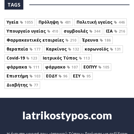
TAGS
Υγεία
Πρόληψη
Πολιτική υγείας
1055
481
446
Υπουργείο υγείας
συμβουλές
ΙΣΑ
410
344
216
Φαρμακευτικές εταιρείες
Έρευνα
210
186
θεραπεία
Καρκίνος
κορωνοϊός
177
132
131
Covid-19
Ιατρικός Τύπος
123
113
φάρμακα
φάρμακο
ΕΟΠΥΥ
111
107
105
Επιστήμη
ΕΟΔΥ
ΕΣΥ
103
96
95
Διαβήτης
77
Iatrikostypos.com
Η έντυπη μορφή του «Ιατρικού Τύπου» ξεκίνησε να εκδίδεται