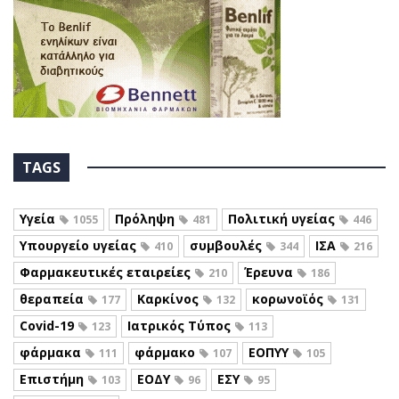
TAGS
Υγεία
Πρόληψη
Πολιτική υγείας
1055
481
446
Υπουργείο υγείας
συμβουλές
ΙΣΑ
410
344
216
Φαρμακευτικές εταιρείες
Έρευνα
210
186
θεραπεία
Καρκίνος
κορωνοϊός
177
132
131
Covid-19
Ιατρικός Τύπος
123
113
φάρμακα
φάρμακο
ΕΟΠΥΥ
111
107
105
Επιστήμη
ΕΟΔΥ
ΕΣΥ
103
96
95