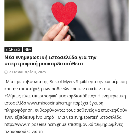
ΕΙΔΗΣΕΙΣ
ΝΕΑ
Νέα ενημερωτική ιστοσελίδα για την
υπερτροφική μυοκαρδιοπάθεια
23 Ιανουαρίου, 2025
Μία πρωτοβουλία της Bristol Myers Squibb για την ενημέρωση
και την υποστήριξη των ασθενών και των οικείων τους
«Μήπως είναι υπερτροφική μυοκαρδιοπάθεια;» Η ενημερωτική
ιστοσελίδα www.miposeinaihcm.gr παρέχει έγκυρη
πληροφόρηση, ενθαρρύνοντας τους ασθενείς να επισκεφθούν
έναν εξειδικευμένο ιατρό Mία νέα ενημερωτική ιστοσελίδα
http://www.miposeinaihcm.gr με επιστημονικά τεκμηριωμένες
πληροφορίες για τη...