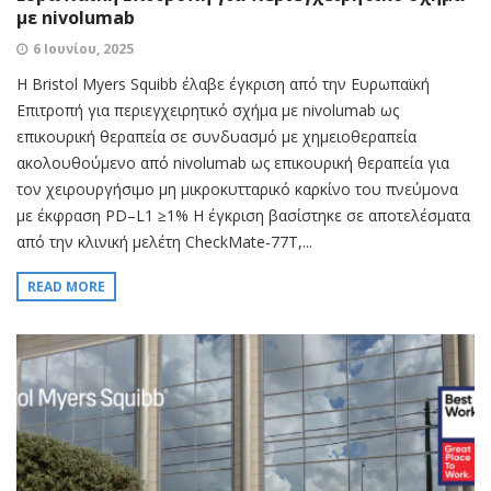
με nivolumab
6 Ιουνίου, 2025
Η Bristol Myers Squibb έλαβε έγκριση από την Ευρωπαϊκή
Επιτροπή για περιεγχειρητικό σχήμα με nivolumab ως
επικουρική θεραπεία σε συνδυασμό με χημειοθεραπεία
ακολουθούμενο από nivolumab ως επικουρική θεραπεία για
τον χειρουργήσιμο μη μικροκυτταρικό καρκίνο του πνεύμονα
με έκφραση PD–L1 ≥1% Η έγκριση βασίστηκε σε αποτελέσματα
από την κλινική μελέτη CheckMate-77T,...
READ MORE