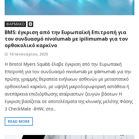
ΦΑΡΜΑΚΟ
BMS: έγκριση από την Ευρωπαϊκή Επιτροπή για
τον συνδυασμό nivolumab με ipilimumab για τον
ορθοκολικό καρκίνο
16 Ιανουαρίου, 2025
Η Bristol Myers Squibb έλαβε έγκριση από την Ευρωπαϊκή
Επιτροπή για τον συνδυασμό nivolumab με ipilimumab για την
πρώτης γραμμής θεραπεία ενήλικων ασθενών με μεταστατικό
ορθοκολικό καρκίνο, με υψηλή μικροδορυφορική αστάθεια ή
ανεπάρκεια επιδιόρθωσης αταίριαστων ζευγών βάσεων Η
έγκριση βασίζεται σε αποτελέσματα της κλινικής μελέτης Φάσης
3 CheckMate -8HW, στο...
READ MORE