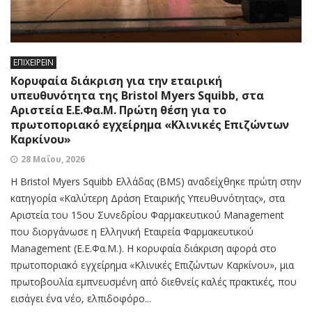
ΕΠΙΧΕΙΡΕΙΝ
Κορυφαία διάκριση για την εταιρική
υπευθυνότητα της Bristol Myers Squibb, στα
Αριστεία Ε.Ε.Φα.Μ. Πρώτη θέση για το
πρωτοποριακό εγχείρημα «Κλινικές Επιζώντων
Καρκίνου»
28 Μαΐου, 2026
Η Bristol Myers Squibb Ελλάδας (BMS) αναδείχθηκε πρώτη στην
κατηγορία «Καλύτερη Δράση Εταιρικής Υπευθυνότητας», στα
Αριστεία του 15ου Συνεδρίου Φαρμακευτικού Management
που διοργάνωσε η Ελληνική Εταιρεία Φαρμακευτικού
Management (Ε.Ε.Φα.Μ.). Η κορυφαία διάκριση αφορά στο
πρωτοποριακό εγχείρημα «Κλινικές Επιζώντων Καρκίνου», μια
πρωτοβουλία εμπνευσμένη από διεθνείς καλές πρακτικές, που
εισάγει ένα νέο, ελπιδοφόρο...