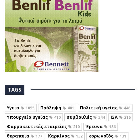
TAGS
Υγεία
Πρόληψη
Πολιτική υγείας
1055
481
446
Υπουργείο υγείας
συμβουλές
ΙΣΑ
410
344
216
Φαρμακευτικές εταιρείες
Έρευνα
210
186
θεραπεία
Καρκίνος
κορωνοϊός
177
132
131