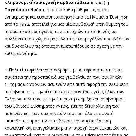
κληρονομική/οικογενή καρδιοπάθεια κ.τ.λ.
) η
Παγκόσμια Ημέρα
, η οποία καθιερώθηκε ως ημέρα
ενημέρωσης και ευαισθητοποίησης από τα Ηνωμένα Έθνη ήδη
από το 1992, αποτελεί για μας μία συμβολική υπενθύμιση του
προσωπικού μας αγώνα, των επιτυχιών του καθενός και
συλλογικά του χώρου μας αλλά και των μεγάλων προκλήσεων
και δυσκολιών τις οποίες αντιμετωπίζουμε σε σχέση με την
καθημερινότητα.
Η Πολιτεία οφείλει να συνδράμει με αποφασιστικότητα και
συνέπεια την προσπάθειά μας για βελτίωση των συνθηκών
ζωής μας ως χρόνιων ασθενών είτε αυτό αφορά την ελεύθερη
πρόσβαση σε υψηλού επιπέδου φροντίδα υγείας όλων των
Ελλήνων πολιτών, με την έμπρακτη στήριξη και αναβάθμιση
του Εθνικού Συστήματος Υγείας, είτε τη διευκόλυνση των
ασθενών και των οικογενειών τους σε όλα τα δυνατά
επίπεδα, ως προς την εκπαίδευση, την αποκατάσταση,
κοινωνική και επαγγελματική, την παροχή ίσων ευκαιριών και
την καταπολέμηση των διακρίσεων, την ενίσχυση της έρευνας