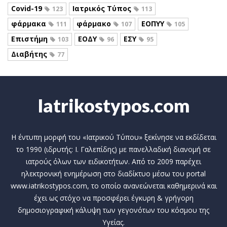
Covid-19
Ιατρικός Τύπος
123
113
φάρμακα
φάρμακο
ΕΟΠΥΥ
111
107
105
Επιστήμη
ΕΟΔΥ
ΕΣΥ
103
96
95
Διαβήτης
77
Iatrikostypos.com
Η έντυπη μορφή του «Ιατρικού Τύπου» ξεκίνησε να εκδίδεται
το 1990 (ιδρυτής: Ι. Γαλεπίδης) με πανελλαδική διανομή σε
ιατρούς όλων των ειδικοτήτων. Από το 2009 παρέχει
ηλεκτρονική ενημέρωση στο διαδίκτυο μέσω του portal
www.iatrikostypos.com, το οποίο ανανεώνεται καθημερινά και
έχει ως στόχο να προσφέρει έγκυρη & γρήγορη
δημοσιογραφική κάλυψη των γεγονότων του κόσμου της
Υγείας.