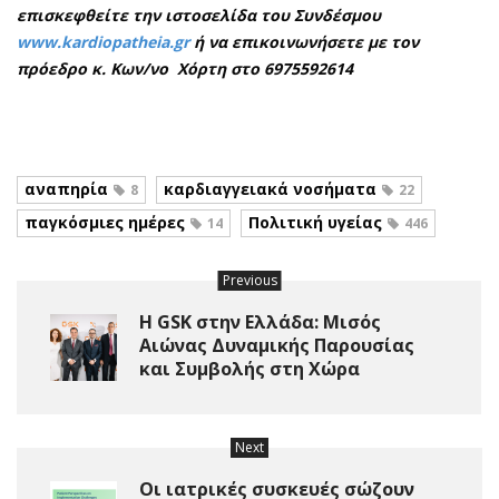
επισκεφθείτε την ιστοσελίδα του Συνδέσμου
www.
kardiopatheia.
gr
ή να επικοινωνήσετε με τον
πρόεδρο κ. Κων/νο Χόρτη στο 6975592614
αναπηρία
καρδιαγγειακά νοσήματα
8
22
παγκόσμιες ημέρες
Πολιτική υγείας
14
446
Previous
Η GSK στην Ελλάδα: Μισός
Αιώνας Δυναμικής Παρουσίας
και Συμβολής στη Χώρα
Next
Οι ιατρικές συσκευές σώζουν