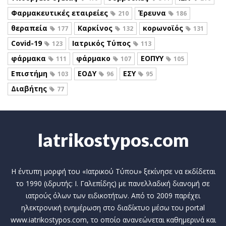
Φαρμακευτικές εταιρείες
Έρευνα
210
186
θεραπεία
Καρκίνος
κορωνοϊός
177
132
131
Covid-19
Ιατρικός Τύπος
123
113
φάρμακα
φάρμακο
ΕΟΠΥΥ
111
107
105
Επιστήμη
ΕΟΔΥ
ΕΣΥ
103
96
95
Διαβήτης
77
Iatrikostypos.com
Η έντυπη μορφή του «Ιατρικού Τύπου» ξεκίνησε να εκδίδεται
το 1990 (ιδρυτής: Ι. Γαλεπίδης) με πανελλαδική διανομή σε
ιατρούς όλων των ειδικοτήτων. Από το 2009 παρέχει
ηλεκτρονική ενημέρωση στο διαδίκτυο μέσω του portal
www.iatrikostypos.com, το οποίο ανανεώνεται καθημερινά και