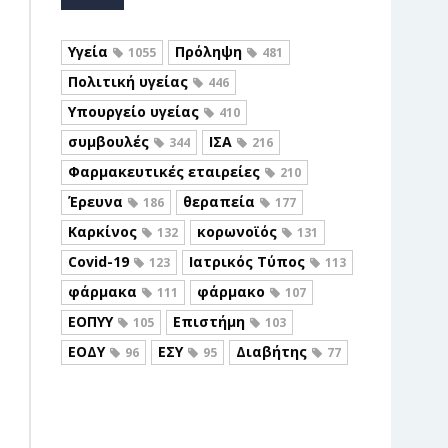
Υγεία
Πρόληψη
1055
481
Πολιτική υγείας
446
Υπουργείο υγείας
410
συμβουλές
ΙΣΑ
344
216
Φαρμακευτικές εταιρείες
210
Έρευνα
θεραπεία
186
177
Καρκίνος
κορωνοϊός
132
131
Covid-19
Ιατρικός Τύπος
123
113
φάρμακα
φάρμακο
111
107
ΕΟΠΥΥ
Επιστήμη
105
103
ΕΟΔΥ
ΕΣΥ
Διαβήτης
96
95
77