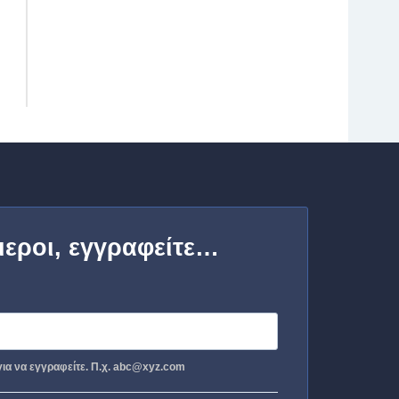
μεροι, εγγραφείτε…
ια να εγγραφείτε. Π.χ. abc@xyz.com