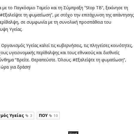
με το Παγκόσμιο Ταμείο και τη Σύμπραξη “Stop TB”, ξεκίνησε τη
#Εξαλείψτε τη φυματίωση”, με στόχο την επιτάχυνση της απάντησης
ερίθαλψη, σε συμφωνία με τη συνολική προσπάθεια του
υψη Υγείας.
γανισμός Υγείας καλεί τις κυβερνήσεις, τις πληγείσες κοινότητες,
ους υγειονομικής περίθαλψης και τους εθνικούς και διεθνείς
σύνθημα “Βρείτε. Θεραπεύστε. Όλους. #Εξαλείψτε τη φυματίωση”,
 ώρα για δράση!
μός Υγείας
ΠΟΥ
3
10
Next