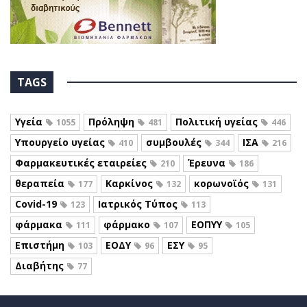
TAGS
Υγεία
Πρόληψη
Πολιτική υγείας
1055
481
446
Υπουργείο υγείας
συμβουλές
ΙΣΑ
410
344
216
Φαρμακευτικές εταιρείες
Έρευνα
210
186
θεραπεία
Καρκίνος
κορωνοϊός
177
132
131
Covid-19
Ιατρικός Τύπος
123
113
φάρμακα
φάρμακο
ΕΟΠΥΥ
111
107
105
Επιστήμη
ΕΟΔΥ
ΕΣΥ
103
96
95
Διαβήτης
77