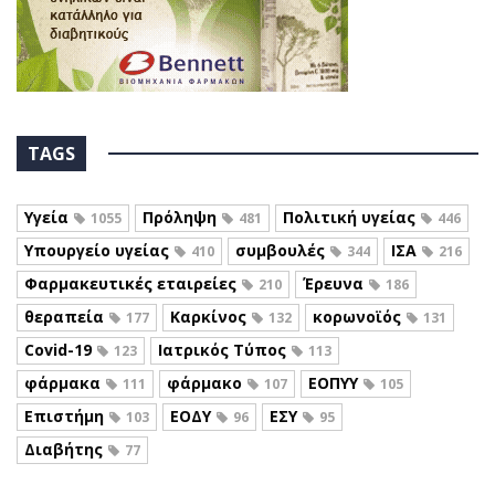
TAGS
Υγεία
Πρόληψη
Πολιτική υγείας
1055
481
446
Υπουργείο υγείας
συμβουλές
ΙΣΑ
410
344
216
Φαρμακευτικές εταιρείες
Έρευνα
210
186
θεραπεία
Καρκίνος
κορωνοϊός
177
132
131
Covid-19
Ιατρικός Τύπος
123
113
φάρμακα
φάρμακο
ΕΟΠΥΥ
111
107
105
Επιστήμη
ΕΟΔΥ
ΕΣΥ
103
96
95
Διαβήτης
77