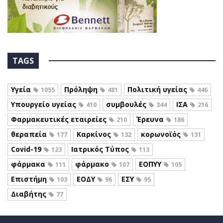
TAGS
Υγεία
Πρόληψη
Πολιτική υγείας
1055
481
446
Υπουργείο υγείας
συμβουλές
ΙΣΑ
410
344
216
Φαρμακευτικές εταιρείες
Έρευνα
210
186
θεραπεία
Καρκίνος
κορωνοϊός
177
132
131
Covid-19
Ιατρικός Τύπος
123
113
φάρμακα
φάρμακο
ΕΟΠΥΥ
111
107
105
Επιστήμη
ΕΟΔΥ
ΕΣΥ
103
96
95
Διαβήτης
77