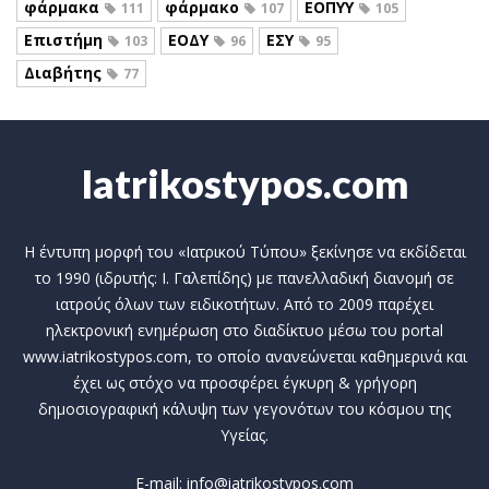
φάρμακα
φάρμακο
ΕΟΠΥΥ
111
107
105
Επιστήμη
ΕΟΔΥ
ΕΣΥ
103
96
95
Διαβήτης
77
Iatrikostypos.com
Η έντυπη μορφή του «Ιατρικού Τύπου» ξεκίνησε να εκδίδεται
το 1990 (ιδρυτής: Ι. Γαλεπίδης) με πανελλαδική διανομή σε
ιατρούς όλων των ειδικοτήτων. Από το 2009 παρέχει
ηλεκτρονική ενημέρωση στο διαδίκτυο μέσω του portal
www.iatrikostypos.com, το οποίο ανανεώνεται καθημερινά και
έχει ως στόχο να προσφέρει έγκυρη & γρήγορη
δημοσιογραφική κάλυψη των γεγονότων του κόσμου της
Υγείας.
E-mail: info@iatrikostypos.com