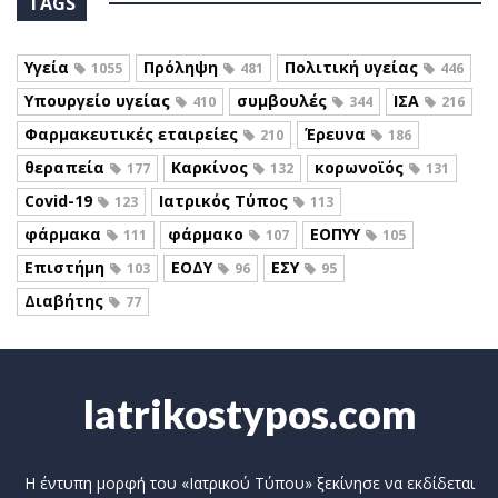
TAGS
Υγεία
Πρόληψη
Πολιτική υγείας
1055
481
446
Υπουργείο υγείας
συμβουλές
ΙΣΑ
410
344
216
Φαρμακευτικές εταιρείες
Έρευνα
210
186
θεραπεία
Καρκίνος
κορωνοϊός
177
132
131
Covid-19
Ιατρικός Τύπος
123
113
φάρμακα
φάρμακο
ΕΟΠΥΥ
111
107
105
Επιστήμη
ΕΟΔΥ
ΕΣΥ
103
96
95
Διαβήτης
77
Iatrikostypos.com
Η έντυπη μορφή του «Ιατρικού Τύπου» ξεκίνησε να εκδίδεται