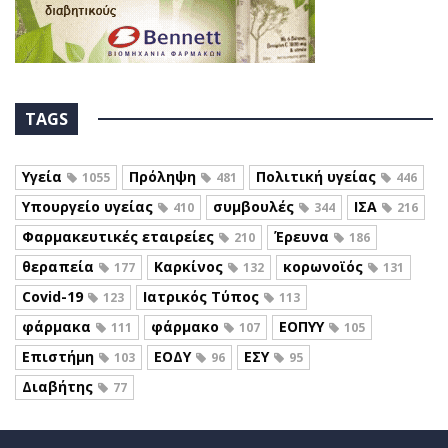
TAGS
Υγεία
Πρόληψη
Πολιτική υγείας
1055
481
446
Υπουργείο υγείας
συμβουλές
ΙΣΑ
410
344
216
Φαρμακευτικές εταιρείες
Έρευνα
210
186
θεραπεία
Καρκίνος
κορωνοϊός
177
132
131
Covid-19
Ιατρικός Τύπος
123
113
φάρμακα
φάρμακο
ΕΟΠΥΥ
111
107
105
Επιστήμη
ΕΟΔΥ
ΕΣΥ
103
96
95
Διαβήτης
77