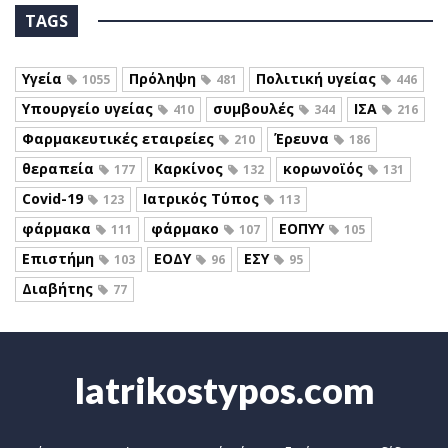
TAGS
Υγεία
Πρόληψη
Πολιτική υγείας
1055
481
446
Υπουργείο υγείας
συμβουλές
ΙΣΑ
410
344
216
Φαρμακευτικές εταιρείες
Έρευνα
210
186
θεραπεία
Καρκίνος
κορωνοϊός
177
132
131
Covid-19
Ιατρικός Τύπος
123
113
φάρμακα
φάρμακο
ΕΟΠΥΥ
111
107
105
Επιστήμη
ΕΟΔΥ
ΕΣΥ
103
96
95
Διαβήτης
77
Iatrikostypos.com