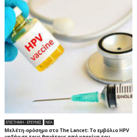
ΕΠΙΣΤΗΜΗ - ΕΡΕΥΝΕΣ
ΝΕΑ
Μελέτη-ορόσημο στο The Lancet: Το εμβόλιο HPV
μηδένισε τους θανάτους από καρκίνο του