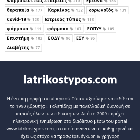
Φαρμακευτικές εταιρείες
Έρευνα
210
186
θεραπεία
Καρκίνος
κορωνοϊός
177
132
131
Covid-19
Ιατρικός Τύπος
123
113
φάρμακα
φάρμακο
ΕΟΠΥΥ
111
107
105
Επιστήμη
ΕΟΔΥ
ΕΣΥ
103
96
95
Διαβήτης
77
Iatrikostypos.com
Η έντυπη μορφή του «Ιατρικού Τύπου» ξεκίνησε να εκδίδεται
το 1990 (ιδρυτής: Ι. Γαλεπίδης) με πανελλαδική διανομή σε
ιατρούς όλων των ειδικοτήτων. Από το 2009 παρέχει
ηλεκτρονική ενημέρωση στο διαδίκτυο μέσω του portal
www.iatrikostypos.com, το οποίο ανανεώνεται καθημερινά και
έχει ως στόχο να προσφέρει έγκυρη & γρήγορη