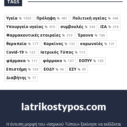
TAGS
Υγεία
Πρόληψη
Πολιτική υγείας
1055
481
446
Υπουργείο υγείας
συμβουλές
ΙΣΑ
410
344
216
Φαρμακευτικές εταιρείες
Έρευνα
210
186
θεραπεία
Καρκίνος
κορωνοϊός
177
132
131
Covid-19
Ιατρικός Τύπος
123
113
φάρμακα
φάρμακο
ΕΟΠΥΥ
111
107
105
Επιστήμη
ΕΟΔΥ
ΕΣΥ
103
96
95
Διαβήτης
77
Iatrikostypos.com
Η έντυπη μορφή του «Ιατρικού Τύπου» ξεκίνησε να εκδίδεται