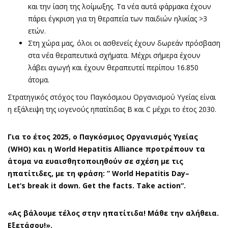
και την ίαση της λοίμωξης. Τα νέα αυτά φάρμακα έχουν
πάρει έγκριση για τη θεραπεία των παιδιών ηλικίας >3
ετών.
Στη χώρα μας, όλοι οι ασθενείς έχουν δωρεάν πρόσβαση
στα νέα θεραπευτικά σχήματα. Μέχρι σήμερα έχουν
λάβει αγωγή και έχουν θεραπευτεί περίπου 16.850
άτομα.
Στρατηγικός στόχος του Παγκόσμιου Οργανισμού Υγείας είναι
η εξάλειψη της ιογενούς ηπατίτιδας Β και C μέχρι το έτος 2030.
Για το έτος 2025, ο Παγκόσμιος Οργανισμός Υγείας
(
WHO
) και η
World
Hepatitis
Alliance
προτρέπουν τα
άτομα να ευαισθητοποιηθούν σε σχέση με τις
ηπατίτιδες, με τη φράση:
”
World
Hepatitis
Day
–
Let
‘
s
break
it
down
.
Get
the
facts
.
Take
action
“.
«
Ας βάλουμε τέλος στην ηπατίτιδα! Μάθε την αλήθεια.
Εξετάσου!».