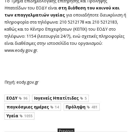
Το Τμήμα Επιδημιολογικής Επιτήρησης και Πρόληψης
Ηπατιτίδων του ΕΟΔΥ είναι
στη διάθεση του κοινού και
των επαγγελματιών υγείας
για οποιαδήποτε διευκρίνιση ή
πληροφορία στα τηλέφωνα: 210 5212178 και 210 5212183,
καθώς και το Κέντρο Επιχειρήσεων (ΚΕΠΙΧ) του ΕΟΔΥ στο
τηλέφωνο: 1154 (λειτουργία 24/7), ενώ σχετικές πληροφορίες
είναι διαθέσιμες στην ιστοσελίδα του οργανισμού:
www.eody.gov.gr.
Πηγή: eody.gov.gr
ΕΟΔΥ
Ιογενείς Ηπατίτιδες
96
5
παγκόσμιες ημέρες
Πρόληψη
14
481
Υγεία
1055
Previous