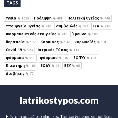
TAGS
Υγεία
Πρόληψη
Πολιτική υγείας
1055
481
446
Υπουργείο υγείας
συμβουλές
ΙΣΑ
410
344
216
Φαρμακευτικές εταιρείες
Έρευνα
210
186
θεραπεία
Καρκίνος
κορωνοϊός
177
132
131
Covid-19
Ιατρικός Τύπος
123
113
φάρμακα
φάρμακο
ΕΟΠΥΥ
111
107
105
Επιστήμη
ΕΟΔΥ
ΕΣΥ
103
96
95
Διαβήτης
77
Iatrikostypos.com
Η έντυπη μορφή του «Ιατρικού Τύπου» ξεκίνησε να εκδίδεται