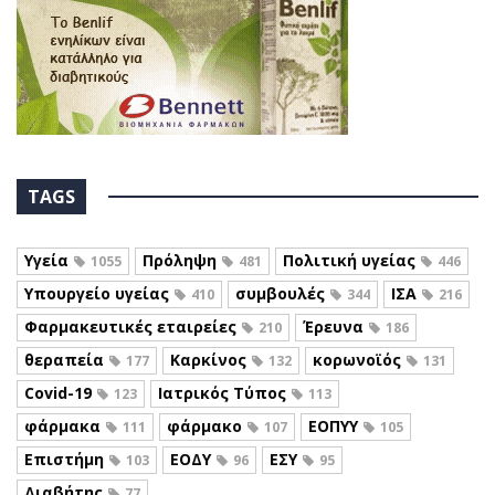
TAGS
Υγεία
Πρόληψη
Πολιτική υγείας
1055
481
446
Υπουργείο υγείας
συμβουλές
ΙΣΑ
410
344
216
Φαρμακευτικές εταιρείες
Έρευνα
210
186
θεραπεία
Καρκίνος
κορωνοϊός
177
132
131
Covid-19
Ιατρικός Τύπος
123
113
φάρμακα
φάρμακο
ΕΟΠΥΥ
111
107
105
Επιστήμη
ΕΟΔΥ
ΕΣΥ
103
96
95
Διαβήτης
77