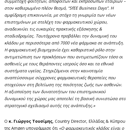
συμμετοχή φοιτητών, αποφοίτων και εκπροσώπων εταιριών –
στον καθιερωμένο πλέον θεσμό, “
SfEE
Business Days”. Η
αμφίδρομη επικοινωνία, με στόχο τη γνωριμία των νέων
επιστημόνων με στελέχη του φαρμακευτικού χώρου,
αναδεικνύει τις ευκαιρίες πρακτικής εξάσκησης &
σταδιοδρομίας. Ταυτόχρονα προβάλλει την δυναμική του
κλάδου με περισσότερα από 7000 νέα φάρμακα σε ανάπτυξη.
Η φαρμακευτική βιομηχανία έχει καθοριστικό ρόλο στην
αντιμετώπιση των προκλήσεων που αντιμετωπίζουν τόσο οι
ασθενείς με τους θεράποντες ιατρούς όσο και τα εθνικά
συστήματα υγείας. Στηριζόμενοι στην καινοτομία
αναπτύσσουμε σύγχρονες φαρμακευτικές θεραπείες που
στοχεύουν στη βελτίωση της ποιότητας ζωής των ασθενών.
Η αξιοποίηση των δυνατοτήτων του επιστημονικού
δυναμικού της χώρας μας αποτελεί τη βασική συνιστώσα στο
στρατηγικό σχεδιασμό αυτής της ανάπτυξης.
»
O
κ. Γιώργος Τουσίμης
, Country Director, Ελλάδας & Κύπρου
της Amgen υπογράμμισε ότι
«Ο φαρμακευτικός κλάδος είναι ο