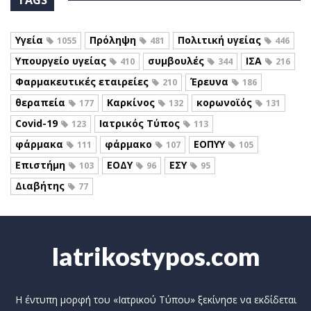
Υγεία
Πρόληψη
Πολιτική υγείας
1055
481
446
Υπουργείο υγείας
συμβουλές
ΙΣΑ
410
344
216
Φαρμακευτικές εταιρείες
Έρευνα
210
186
θεραπεία
Καρκίνος
κορωνοϊός
177
132
131
Covid-19
Ιατρικός Τύπος
123
113
φάρμακα
φάρμακο
ΕΟΠΥΥ
111
107
105
Επιστήμη
ΕΟΔΥ
ΕΣΥ
103
96
95
Διαβήτης
77
Iatrikostypos.com
Η έντυπη μορφή του «Ιατρικού Τύπου» ξεκίνησε να εκδίδεται