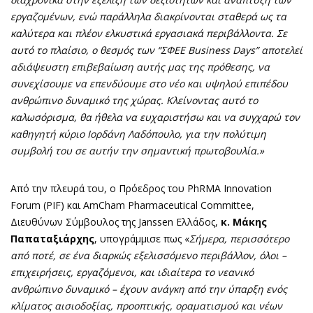
εργαζομένων, ενώ παράλληλα διακρίνονται σταθερά ως τα
καλύτερα και πλέον ελκυστικά εργασιακά περιβάλλοντα. Σε
αυτό το πλαίσιο, ο θεσμός των “ΣΦΕΕ Business
D
ays” αποτελεί
αδιάψευστη επιβεβαίωση αυτής μας της πρόθεσης, να
συνεχίσουμε να επενδύουμε στο νέο και υψηλού επιπέδου
ανθρώπινο δυναμικό της χώρας. Κλείνοντας αυτό το
καλωσόρισμα, θα ήθελα να ευχαριστήσω και να συγχαρώ τον
καθηγητή κύριο Ιορδάνη Λαδόπουλο, για την πολύτιμη
συμβολή του σε αυτήν την σημαντική πρωτοβουλία.»
Από την πλευρά του, ο Πρόεδρος του PhRMA Innovation
Forum (PIF) και AmCham Pharmaceutical Committee,
Διευθύνων Σύμβουλος της Janssen Ελλάδος,
κ. Μάκης
Παπαταξιάρχης
, υπογράμμισε πως «
Σήμερα, περισσότερο
από ποτέ, σε ένα διαρκώς εξελισσόμενο περιβάλλον, όλοι –
επιχειρήσεις, εργαζόμενοι, και ιδιαίτερα το νεανικό
ανθρώπινο δυναμικό – έχουν ανάγκη από την ύπαρξη ενός
κλίματος αισιοδοξίας, προοπτικής, οραματισμού και νέων