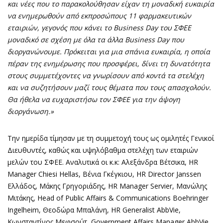
και νέες που το παρακολούθησαν είχαν τη μοναδική ευκαιρία
να ενημερωθούν από εκπροσώπους 11 φαρμακευτικών
εταιριών, γεγονός που κάνει το Business Day του ΣΦΕΕ
μοναδικό σε σχέση με όλα τα άλλα Business Day που
διοργανώνουμε. Πρόκειται για μια σπάνια ευκαιρία, η οποία
πέραν της ενημέρωσης που προσφέρει, δίνει τη δυνατότητα
στους συμμετέχοντες να γνωρίσουν από κοντά τα στελέχη
και να συζητήσουν μαζί τους θέματα που τους απασχολούν.
Θα ήθελα να ευχαριστήσω τον ΣΦΕΕ για την άψογη
διοργάνωση.
»
Την ημερίδα τίμησαν με τη συμμετοχή τους ως ομιλητές Γενικοί
Διευθυντές, καθώς και υψηλόβαθμα στελέχη των εταιριών
μελών του ΣΦΕΕ. Αναλυτικά οι κ.κ: Αλεξάνδρα Βέτσικα, HR
Manager Chiesi Hellas, Βένια Γκέγκιου, HR Director Janssen
Ελλάδος, Μάκης Γρηγοριάδης, HR Manager Servier, Μανώλης
Μιτάκης, Head of Public Affairs & Communications Boehringer
Ingelheim, Θεοδώρα Μπαλάνη, HR Generalist AbbVie,
Κωνσταντίνος Μεφσούτ, Government Affairs Manager AbbVie,