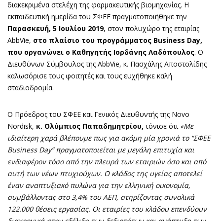
διακεκριμένα στελέχη της φαρμακευτικής βιομηχανίας. Η
εκπαιδευτική ημερίδα του ΣΦΕΕ πραγματοποιήθηκε την
Παρασκευή, 5 Ιουλίου 2019
, στον πολυχώρο της εταιρίας
AbbVie,
στο πλαίσιο του προγράμματος Business Day,
που οργανώνει ο Καθηγητής Ιορδάνης Λαδόπουλος
. Ο
Διευθύνων Σύμβουλος της AbbVie, κ. Πασχάλης Αποστολίδης
καλωσόρισε τους φοιτητές και τους ευχήθηκε καλή
σταδιοδρομία.
Ο Πρόεδρος του ΣΦΕΕ και Γενικός Διευθυντής της Novo
Nordisk,
κ. Ολύμπιος Παπαδημητρίου,
τόνισε ότι
«Με
ιδιαίτερη χαρά βλέπουμε πως για ακόμη μία χρονιά το “ΣΦΕΕ
Business
D
ay” πραγματοποιείται με μεγάλη επιτυχία και
ενδιαφέρον τόσο από την πλευρά των εταιριών όσο και από
αυτή των νέων πτυχιούχων. Ο κλάδος της υγείας αποτελεί
έναν αναπτυξιακό πυλώνα για την ελληνική οικονομία,
συμβάλλοντας στο 3,4% του ΑΕΠ, στηρίζοντας συνολικά
122.000 θέσεις εργασίας. Οι εταιρίες του κλάδου επενδύουν
διαχρονικά στην εξέλιξη των δεξιοτήτων και ανάπτυξη των