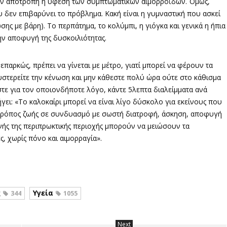
α την αποτροπή ή ύφεση των συμπτωματικών αιμορροΐδων. Όμως,
ου δεν επιβαρύνει το πρόβλημα. Κακή είναι η γυμναστική που ασκεί
σης με βάρη). Το περπάτημα, το κολύμπι, η γιόγκα και γενικά η ήπια
ην αποφυγή της δυσκοιλιότητας.
αρκώς, πρέπει να γίνεται με μέτρο, γιατί μπορεί να φέρουν τα
στερείτε την κένωση και μην κάθεστε πολύ ώρα ούτε στο κάθισμα
τε για τον οποιονδήποτε λόγο, κάντε 5λεπτα διαλείμματα ανά
ήγει: «Το καλοκαίρι μπορεί να είναι λίγο δύσκολο για εκείνους που
 τρόπος ζωής σε συνδυασμό με σωστή διατροφή, άσκηση, αποφυγή
ής της περιπρωκτικής περιοχής μπορούν να μειώσουν τα
, χωρίς πόνο και αιμορραγία».
ς
Υγεία
344
1055
Next