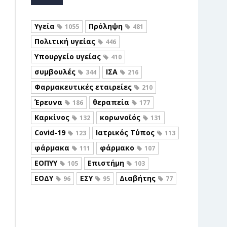
Υγεία
Πρόληψη
1055
481
Πολιτική υγείας
446
Υπουργείο υγείας
410
συμβουλές
ΙΣΑ
344
216
Φαρμακευτικές εταιρείες
210
Έρευνα
θεραπεία
186
177
Καρκίνος
κορωνοϊός
132
131
Covid-19
Ιατρικός Τύπος
123
113
φάρμακα
φάρμακο
111
107
ΕΟΠΥΥ
Επιστήμη
105
103
ΕΟΔΥ
ΕΣΥ
Διαβήτης
96
95
77