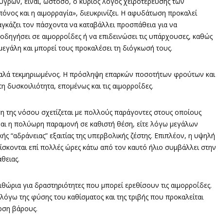
γρών, είναι, ωστόσο, ο κύριος λόγος χειροτέρευσης των
όνος και η αιμορραγία», διευκρινίζει. Η αφυδάτωση προκαλεί
αγκάζει τον πάσχοντα να καταβάλλει προσπάθεια για να
οδηγήσει σε αιμορροΐδες ή να επιδεινώσει τις υπάρχουσες, καθώς
μεγάλη και μπορεί τους προκαλέσει τη διόγκωσή τους.
 καλά τεκμηριωμένος. Η πρόσληψη επαρκών ποσοτήτων φρούτων και
η δυσκοιλιότητα, επομένως και τις αιμορροΐδες.
ιση της νόσου σχετίζεται με πολλούς παράγοντες στους οποίους
ναι η πολύωρη παραμονή σε καθιστή θέση, είτε λόγω μεγάλων
ής “αδράνειας” εξαιτίας της υπερβολικής ζέστης. Επιπλέον, η υψηλή
σκονται επί πολλές ώρες κάτω από τον καυτό ήλιο συμβάλλει στην
θειας.
θώρια για δραστηριότητες που μπορεί ερεθίσουν τις αιμορροΐδες.
, λόγω της φύσης του καθίσματος και της τριβής που προκαλείται
άρση βάρους.