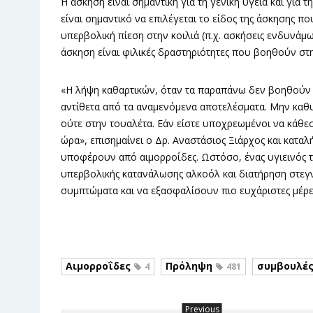
Η άσκηση είναι σημαντική για τη γενική υγεία και γι
είναι σημαντικό να επιλέγεται το είδος της άσκησης π
υπερβολική πίεση στην κοιλιά (π.χ. ασκήσεις ενδυνάμω
άσκηση είναι φιλικές δραστηριότητες που βοηθούν στ
«Η λήψη καθαρτικών, όταν τα παραπάνω δεν βοηθούν επ
αντίθετα από τα αναμενόμενα αποτελέσματα. Μην καθυ
ούτε στην τουαλέτα. Εάν είστε υποχρεωμένοι να κάθεσ
ώρα», επισημαίνει ο Δρ. Αναστάσιος Ξιάρχος και καταλ
υποφέρουν από αιμορροΐδες. Ωστόσο, ένας υγιεινός
υπερβολικής κατανάλωσης αλκοόλ και διατήρηση στεγν
συμπτώματα και να εξασφαλίσουν πιο ευχάριστες μέρες
Αιμορροΐδες
Πρόληψη
συμβουλέ
4
481
Previous