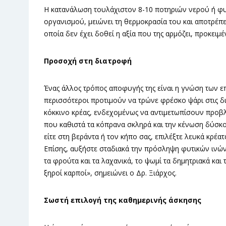
Η κατανάλωση τουλάχιστον 8-10 ποτηριών νερού ή φ
οργανισμού, μειώνει τη θερμοκρασία του και αποτρέπει
οποία δεν έχει δοθεί η αξία που της αρμόζει, προκειμ
Προσοχή στη διατροφή
Ένας άλλος τρόπος αποφυγής της είναι η γνώση των ε
περισσότεροι προτιμούν να τρώνε φρέσκο ψάρι στις δ
κόκκινο κρέας, ενδεχομένως να αντιμετωπίσουν προβλή
που καθιστά τα κόπρανα σκληρά και την κένωση δύσκολ
είτε στη βεράντα ή τον κήπο σας, επιλέξτε λευκά κρέα
Επίσης, αυξήστε σταδιακά την πρόσληψη φυτικών ινών.
τα φρούτα και τα λαχανικά, το ψωμί τα δημητριακά και 
ξηροί καρποί», σημειώνει ο Δρ. Ξιάρχος.
Σωστή επιλογή της καθημερινής άσκησης