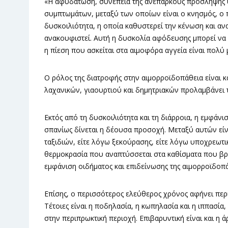
«Η αφυδάτωση, συνεπεία της ανεπαρκούς πρόσληψης υ
συμπτωμάτων, μεταξύ των οποίων είναι ο κνησμός, ο π
δυσκοιλιότητα, η οποία καθυστερεί την κένωση και αν
ανακουφιστεί. Αυτή η δυσκολία αφόδευσης μπορεί να 
η πίεση που ασκείται στα αιμοφόρα αγγεία είναι πολύ 
Ο ρόλος της διατροφής στην αιμορροϊδοπάθεια είναι
λαχανικών, γιαουρτιού και δημητριακών προλαμβάνει τ
Εκτός από τη δυσκοιλιότητα και τη διάρροια, η εμφάν
σπανίως δίνεται η δέουσα προσοχή. Μεταξύ αυτών εί
ταξιδιών, είτε λόγω ξεκούρασης, είτε λόγω υποχρεωτικ
θερμοκρασία που αναπτύσσεται στα καθίσματα που βρί
εμφάνιση οιδήματος και επιδείνωσης της αιμορροϊδοπά
Επίσης, ο περισσότερος ελεύθερος χρόνος αφήνει περι
Τέτοιες είναι η ποδηλασία, η κωπηλασία και η ιππασία
στην περιπρωκτική περιοχή. Επιβαρυντική είναι και η 