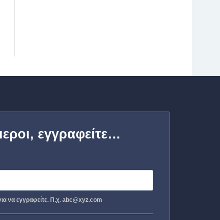
μεροι, εγγραφείτε…
ια να εγγραφείτε. Π.χ. abc@xyz.com