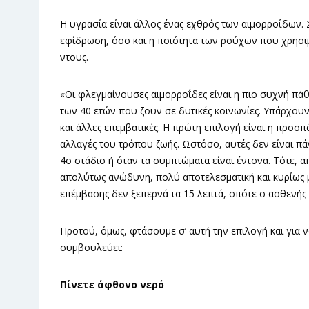
Η υγρασία είναι άλλος ένας εχθρός των αιμορροΐδων
εφίδρωση, όσο και η ποιότητα των ρούχων που χρησιμο
ντους.
«Οι φλεγμαίνουσες αιμορροΐδες είναι η πιο συχνή πά
των 40 ετών που ζουν σε δυτικές κοινωνίες. Υπάρχουν
και άλλες επεμβατικές. Η πρώτη επιλογή είναι η προ
αλλαγές του τρόπου ζωής. Ωστόσο, αυτές δεν είναι πάν
4ο στάδιο ή όταν τα συμπτώματα είναι έντονα. Τότε, 
απολύτως ανώδυνη, πολύ αποτελεσματική και κυρίως μ
επέμβασης δεν ξεπερνά τα 15 λεπτά, οπότε ο ασθενής ε
Προτού, όμως, φτάσουμε σ’ αυτή την επιλογή και για ν
συμβουλεύει:
Πίνετε άφθονο νερό