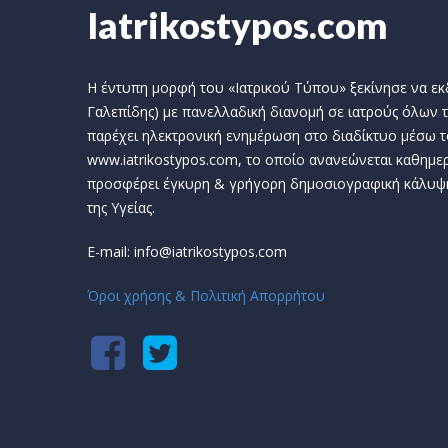
Iatrikostypos.com
Η έντυπη μορφή του «Ιατρικού Τύπου» ξεκίνησε να εκδί
Γαλεπίδης) με πανελλαδική διανομή σε ιατρούς όλων τ
παρέχει ηλεκτρονική ενημέρωση στο διαδίκτυο μέσω τ
www.iatrikostypos.com, το οποίο ανανεώνεται καθημερ
προσφέρει έγκυρη & γρήγορη δημοσιογραφική κάλυψ
της Υγείας.
E-mail: info@iatrikostypos.com
Όροι χρήσης & Πολιτική Απορρήτου