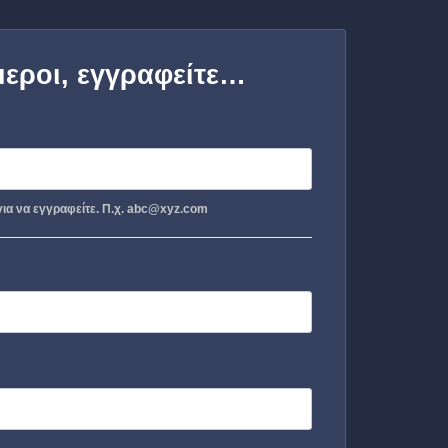
μεροι, εγγραφείτε…
ια να εγγραφείτε. Π.χ. abc@xyz.com