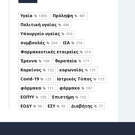
Υγεία
Πρόληψη
1055
481
Πολιτική υγείας
446
Υπουργείο υγείας
410
συμβουλές
ΙΣΑ
344
216
Φαρμακευτικές εταιρείες
210
Έρευνα
θεραπεία
186
177
Καρκίνος
κορωνοϊός
132
131
Covid-19
Ιατρικός Τύπος
123
113
φάρμακα
φάρμακο
111
107
ΕΟΠΥΥ
Επιστήμη
105
103
ΕΟΔΥ
ΕΣΥ
Διαβήτης
96
95
77