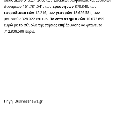
δικαστικών 513.271.975, των Σωμάτων Ασφαλείας και Ενόπλων
Δυνάμεων 161.781.041, των
ερευνητών
878.848, των
ιατροδικαστών
12.216, των
γιατρών
18.626.584, των
μουσικών 328.022 και των
Πανεπιστημιακών
10.073.699
ευρώ με το σύνολο της ετήσιας επιβάρυνσης να φτάνει τα
712.838.588 ευρώ.
Πηγή: Businessnews.gr