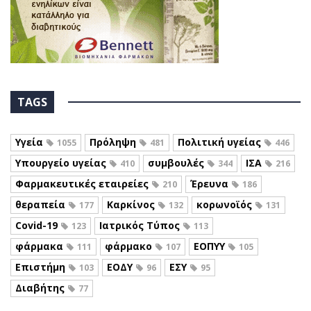
TAGS
Υγεία
Πρόληψη
Πολιτική υγείας
1055
481
446
Υπουργείο υγείας
συμβουλές
ΙΣΑ
410
344
216
Φαρμακευτικές εταιρείες
Έρευνα
210
186
θεραπεία
Καρκίνος
κορωνοϊός
177
132
131
Covid-19
Ιατρικός Τύπος
123
113
φάρμακα
φάρμακο
ΕΟΠΥΥ
111
107
105
Επιστήμη
ΕΟΔΥ
ΕΣΥ
103
96
95
Διαβήτης
77