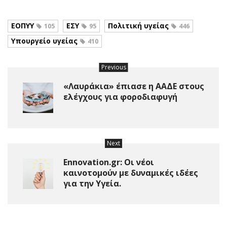
ΕΟΠΥΥ
ΕΣΥ
Πολιτική υγείας
105
95
446
Υπουργείο υγείας
410
Previous
«Λαυράκια» έπιασε η ΑΑΔΕ στους
ελέγχους για φοροδιαφυγή
Next
Ennovation.gr: Οι νέοι
καινοτομούν με δυναμικές ιδέες
για την Υγεία.