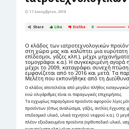
17 Δεκεμβρίου, 2018
Share
Like
Dislike
0
Ο κλάδος των ιατροτεχνολογικών προϊόντ
στη χώρα μας και καλύπτει μια ευρύτατη
επίδεσμοι, γάζες κλπ.), μέχρι μηχανήματα
τομογράφοι κ.α.). Η συγκεκριμένη αγορά
μέχρι το 2009, καταγράφει συνεχή πτώση
εμφανίζεται από το 2016 και μετά. Τα π
Μελέτη που εκπονήθηκε από τη Διεύθυνσ
Ο κλάδος αποτελείται από μεγάλο πλήθος εισαγωγικών
ενώ ολιγάριθμες είναι οι παραγωγικές επιχειρήσεις.
Τα εγχωρίως παραγόμενα προϊόντα αφορούν λίγες μό
προϊόντων (όπως αναλώσιμα, γάζες, αντλίες έγχυσης 
επιδεσμικό υλικό, υλικά τεχνητού νεφρού κ.α.). Ο μεγά
πλέον εξειδικευμένα προϊόντα (ορθοπεδικό υλικό, ιατ
εμφυτεύματα κλπ.) είναι εισαγόμενα.