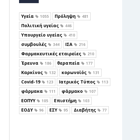
Υγεία
Πρόληψη
1055
481
Πολιτική υγείας
446
Υπουργείο υγείας
410
συμβουλές
ΙΣΑ
344
216
Φαρμακευτικές εταιρείες
210
Έρευνα
θεραπεία
186
177
Καρκίνος
κορωνοϊός
132
131
Covid-19
Ιατρικός Τύπος
123
113
φάρμακα
φάρμακο
111
107
ΕΟΠΥΥ
Επιστήμη
105
103
ΕΟΔΥ
ΕΣΥ
Διαβήτης
96
95
77