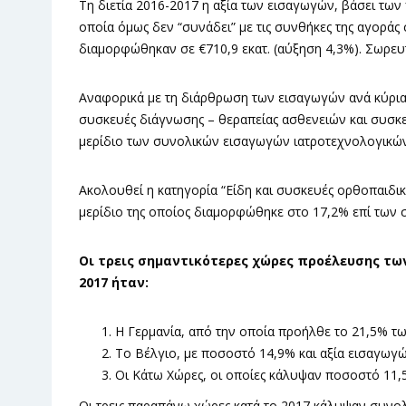
Τη διετία 2016-2017 η αξία των εισαγωγών, βάσει των
οποία όμως δεν “συνάδει” με τις συνθήκες της αγορά
διαμορφώθηκαν σε €710,9 εκατ. (αύξηση 4,3%). Σωρευτ
Αναφορικά με τη διάρθρωση των εισαγωγών ανά κύρια 
συσκευές διάγνωσης – θεραπείας ασθενειών και συσκ
μερίδιο των συνολικών εισαγωγών ιατροτεχνολογικών 
Ακολουθεί η κατηγορία “Είδη και συσκευές ορθοπαιδι
μερίδιο της οποίος διαμορφώθηκε στο 17,2% επί των
Οι τρεις σημαντικότερες χώρες προέλευσης τ
2017 ήταν:
Η Γερμανία, από την οποία προήλθε το 21,5% τω
Το Βέλγιο, με ποσοστό 14,9% και αξία εισαγωγώ
Οι Κάτω Χώρες, οι οποίες κάλυψαν ποσοστό 11,
Οι τρεις παραπάνω χώρες κατά το 2017 κάλυψαν συνο