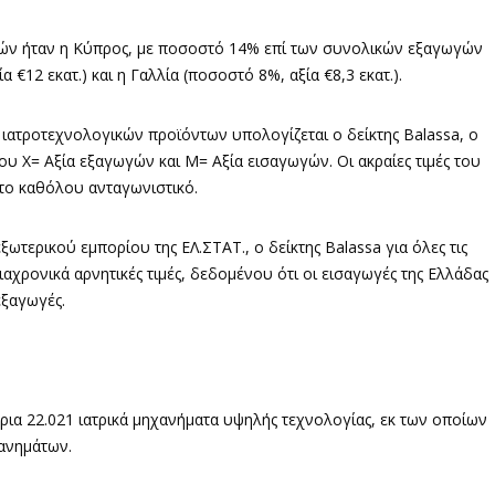
ών ήταν η Κύπρος, με ποσοστό 14% επί των συνολικών εξαγωγών
α €12 εκατ.) και η Γαλλία (ποσοστό 8%, αξία €8,3 εκατ.).
ν ιατροτεχνολογικών προϊόντων υπολογίζεται ο δείκτης Balassa, ο
που Χ= Αξία εξαγωγών και Μ= Αξία εισαγωγών. Οι ακραίες τιμές του
α το καθόλου ανταγωνιστικό.
τερικού εμπορίου της ΕΛ.ΣΤΑΤ., ο δείκτης Balassa για όλες τις
αχρονικά αρνητικές τιμές, δεδομένου ότι οι εισαγωγές της Ελλάδας
εξαγωγές.
ια 22.021 ιατρικά μηχανήματα υψηλής τεχνολογίας, εκ των οποίων
χανημάτων.