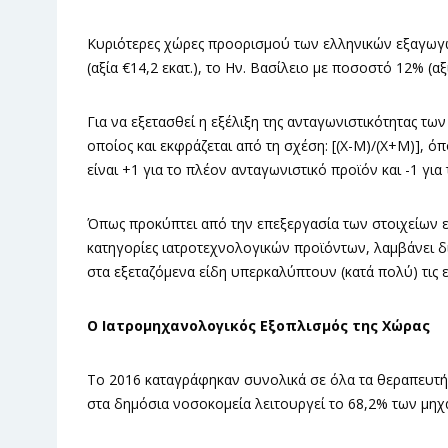
Κυριότερες χώρες προορισμού των ελληνικών εξαγωγ
(αξία €14,2 εκατ.), το Ην. Βασίλειο με ποσοστό 12% (αξί
Για να εξετασθεί η εξέλιξη της ανταγωνιστικότητας τω
οποίος και εκφράζεται από τη σχέση: [(Χ-Μ)/(Χ+Μ)], ό
είναι +1 για το πλέον ανταγωνιστικό προϊόν και -1 γι
Όπως προκύπτει από την επεξεργασία των στοιχείων εξω
κατηγορίες ιατροτεχνολογικών προϊόντων, λαμβάνει δι
στα εξεταζόμενα είδη υπερκαλύπτουν (κατά πολύ) τις 
Ο Ιατρομηχανολογικός Εξοπλισμός της Χώρας
Tο 2016 καταγράφηκαν συνολικά σε όλα τα θεραπευτήρ
στα δημόσια νοσοκομεία λειτουργεί το 68,2% των μη