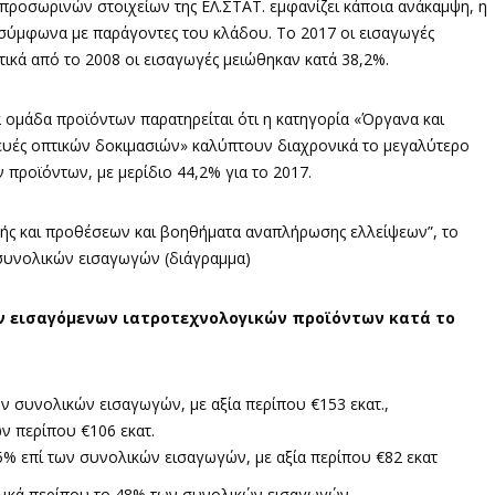
 προσωρινών στοιχείων της ΕΛ.ΣΤΑΤ. εμφανίζει κάποια ανάκαμψη, η
ς σύμφωνα με παράγοντες του κλάδου. Το 2017 οι εισαγωγές
ικά από το 2008 οι εισαγωγές μειώθηκαν κατά 38,2%.
ομάδα προϊόντων παρατηρείται ότι η κατηγορία «Όργανα και
ευές οπτικών δοκιμασιών» καλύπτουν διαχρονικά το μεγαλύτερο
προϊόντων, με μερίδιο 44,2% για το 2017.
κής και προθέσεων και βοηθήματα αναπλήρωσης ελλείψεων”, το
 συνολικών εισαγωγών (διάγραμμα)
ων εισαγόμενων ιατροτεχνολογικών προϊόντων κατά το
ν συνολικών εισαγωγών, με αξία περίπου €153 εκατ.,
ν περίπου €106 εκατ.
5% επί των συνολικών εισαγωγών, με αξία περίπου €82 εκατ
λικά περίπου το 48% των συνολικών εισαγωγών