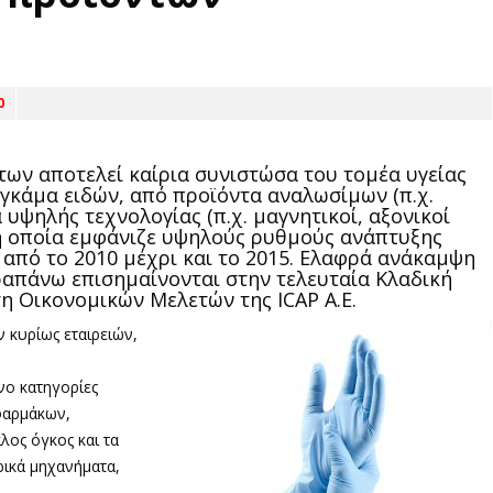
0
ων αποτελεί καίρια συνιστώσα του τομέα υγείας
 γκάμα ειδών, από προϊόντα αναλωσίμων (π.χ.
 υψηλής τεχνολογίας (π.χ. μαγνητικοί, αξονικοί
 η οποία εμφάνιζε υψηλούς ρυθμούς ανάπτυξης
 από το 2010 μέχρι και το 2015. Ελαφρά ανάκαμψη
αραπάνω επισημαίνονται στην τελευταία Κλαδική
η Οικονομικών Μελετών της ICAP A.E.
 κυρίως εταιρειών,
νο κατηγορίες
φαρμάκων,
λος όγκος και τα
ρικά μηχανήματα,