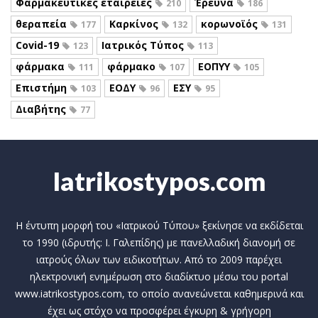
Φαρμακευτικές εταιρείες
Έρευνα
210
186
θεραπεία
Καρκίνος
κορωνοϊός
177
132
131
Covid-19
Ιατρικός Τύπος
123
113
φάρμακα
φάρμακο
ΕΟΠΥΥ
111
107
105
Επιστήμη
ΕΟΔΥ
ΕΣΥ
103
96
95
Διαβήτης
77
Iatrikostypos.com
Η έντυπη μορφή του «Ιατρικού Τύπου» ξεκίνησε να εκδίδεται
το 1990 (ιδρυτής: Ι. Γαλεπίδης) με πανελλαδική διανομή σε
ιατρούς όλων των ειδικοτήτων. Από το 2009 παρέχει
ηλεκτρονική ενημέρωση στο διαδίκτυο μέσω του portal
www.iatrikostypos.com, το οποίο ανανεώνεται καθημερινά και
έχει ως στόχο να προσφέρει έγκυρη & γρήγορη