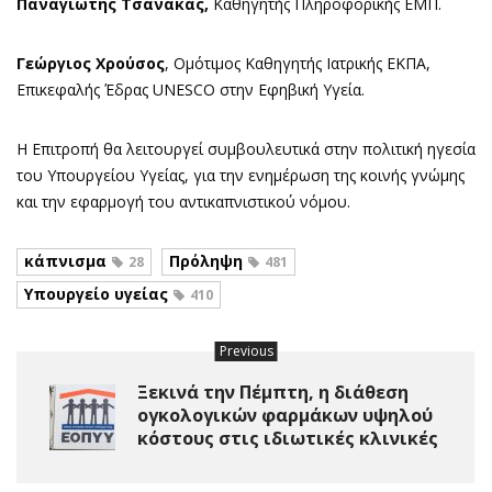
Παναγιώτης Τσανάκας,
Καθηγητής Πληροφορικής ΕΜΠ.
Γεώργιος Χρούσος
, Ομότιμος Καθηγητής Ιατρικής ΕΚΠΑ,
Επικεφαλής Έδρας UNESCO στην Εφηβική Υγεία.
Η Επιτροπή θα λειτουργεί συμβουλευτικά στην πολιτική ηγεσία
του Υπουργείου Υγείας, για την ενημέρωση της κοινής γνώμης
και την εφαρμογή του αντικαπνιστικού νόμου.
κάπνισμα
Πρόληψη
28
481
Υπουργείο υγείας
410
Previous
Ξεκινά την Πέμπτη, η διάθεση
ογκολογικών φαρμάκων υψηλού
κόστους στις ιδιωτικές κλινικές