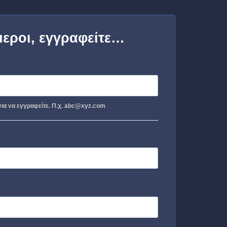
μεροι, εγγραφείτε…
ια να εγγραφείτε. Π.χ. abc@xyz.com