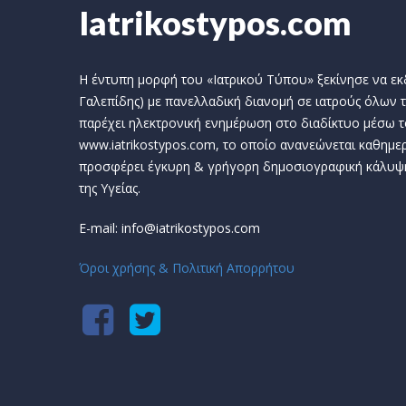
Iatrikostypos.com
Η έντυπη μορφή του «Ιατρικού Τύπου» ξεκίνησε να εκδί
Γαλεπίδης) με πανελλαδική διανομή σε ιατρούς όλων τ
παρέχει ηλεκτρονική ενημέρωση στο διαδίκτυο μέσω τ
www.iatrikostypos.com, το οποίο ανανεώνεται καθημερ
προσφέρει έγκυρη & γρήγορη δημοσιογραφική κάλυψ
της Υγείας.
E-mail: info@iatrikostypos.com
Όροι χρήσης & Πολιτική Απορρήτου