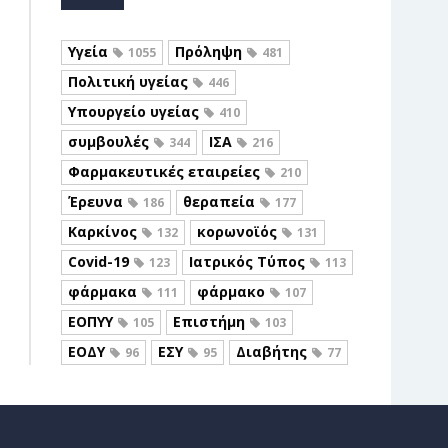
Υγεία
Πρόληψη
1055
481
Πολιτική υγείας
446
Υπουργείο υγείας
410
συμβουλές
ΙΣΑ
344
216
Φαρμακευτικές εταιρείες
210
Έρευνα
θεραπεία
186
177
Καρκίνος
κορωνοϊός
132
131
Covid-19
Ιατρικός Τύπος
123
113
φάρμακα
φάρμακο
111
107
ΕΟΠΥΥ
Επιστήμη
105
103
ΕΟΔΥ
ΕΣΥ
Διαβήτης
96
95
77