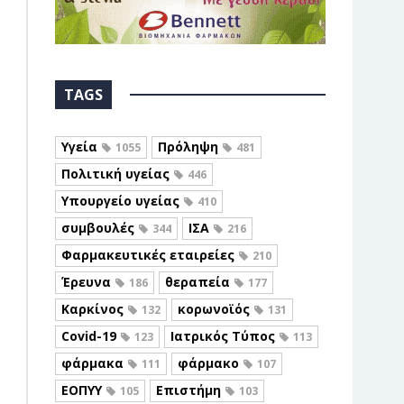
TAGS
Υγεία
Πρόληψη
1055
481
Πολιτική υγείας
446
Υπουργείο υγείας
410
συμβουλές
ΙΣΑ
344
216
Φαρμακευτικές εταιρείες
210
Έρευνα
θεραπεία
186
177
Καρκίνος
κορωνοϊός
132
131
Covid-19
Ιατρικός Τύπος
123
113
φάρμακα
φάρμακο
111
107
ΕΟΠΥΥ
Επιστήμη
105
103