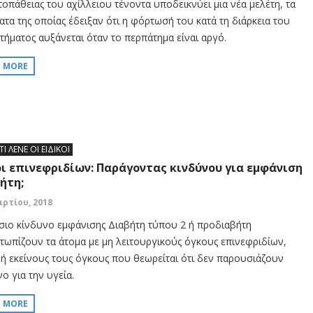
τοπάθειας του αχίλλειου τένοντα υποδεικνύει μια νέα μελέτη, τα
ατα της οποίας έδειξαν ότι η φόρτωσή του κατά τη διάρκεια του
τήματος αυξάνεται όταν το περπάτημα είναι αργό.
D MORE
ΤΙ ΛΕΝΕ ΟΙ ΕΙΔΙΚΟΙ
ι επινεφριδίων: Παράγοντας κινδύνου για εμφάνιση
ήτη;
αρτίου, 2018
σιο κίνδυνο εμφάνισης Διαβήτη τύπου 2 ή προδιαβήτη
ετωπίζουν τα άτομα με μη λειτουργικούς όγκους επινεφριδίων,
ή εκείνους τους όγκους που θεωρείται ότι δεν παρουσιάζουν
ο για την υγεία.
D MORE