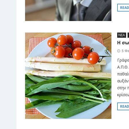
REA
ΝΕΑ
Η σω
5 Φ
Γράφε
Α.Π.Θ
παθαί
αυξάν
στην 
κρίσε
REA