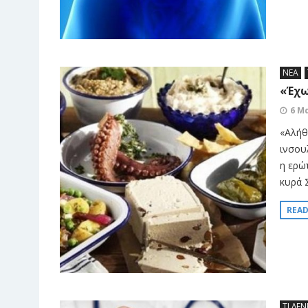
ΝΕΑ
«Έχω
6 Μ
«Αλήθ
ινσουλ
η ερώ
κυρά 
REA
ΤΙ ΛΕΝ