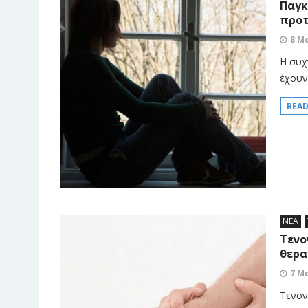
Παγκ
προτ
8 Μ
Η συχ
έχουν
REA
ΝΕΑ
Τενο
θερα
7 Μ
Τενον