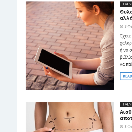
ΤΙ ΛΕΝ
Θυλα
αλλά
3 Φ
Έχετε
χαλαρ
ή να 
βιβλί
να πά
REA
ΤΙ ΛΕΝ
Αισθ
αποτ
3 Φ