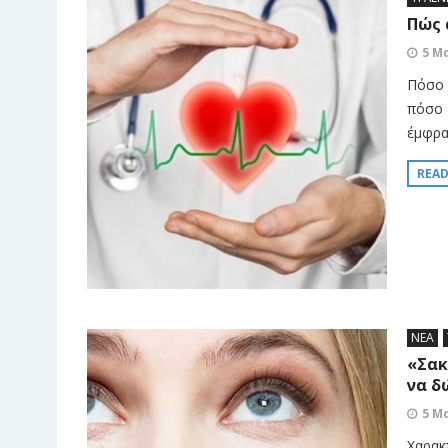
Πώς 
5 Μ
Πόσο 
πόσο 
έμφρα
REA
ΝΕΑ
«Σακ
να δ
5 Μ
Χαρακ