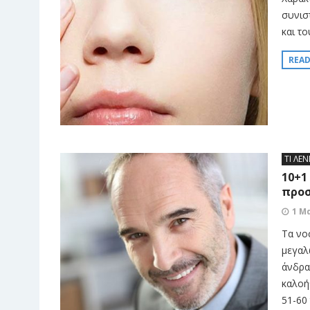
συνισ
και τ
REA
ΤΙ ΛΕΝ
10+1
προ
1 Μ
Τα νο
μεγαλ
άνδρας
καλοή
51-60 