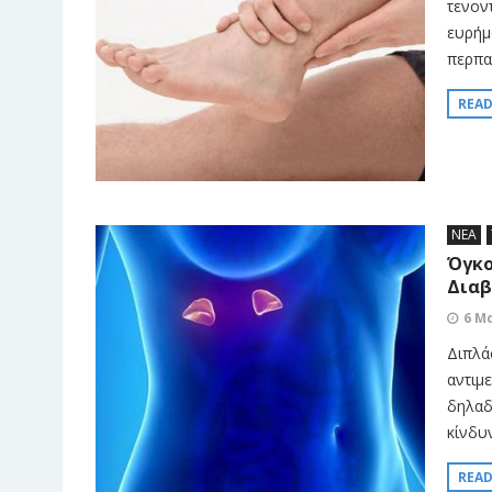
τενον
ευρήμ
περπα
REA
ΝΕΑ
Όγκο
Διαβ
6 Μ
Διπλά
αντιμ
δηλαδ
κίνδυν
REA