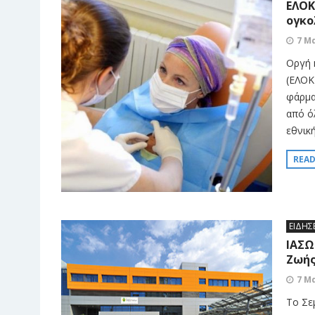
ΕΛΟΚ
ογκο
7 Μ
Οργή 
(ΕΛΟΚ
φάρμα
από ό
εθνικ
REA
ΕΙΔΗΣ
ΙΑΣΩ
Ζωής
7 Μ
Το Σε