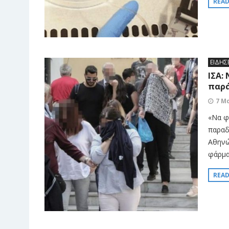
REA
ΕΙΔΗΣ
ΙΣΑ:
παρά
7 Μ
«Να φ
παραδ
Αθηνώ
φάρμα
REA