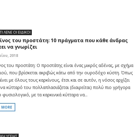
ΤΙ ΛΕΝΕ ΟΙ ΕΙΔΙΚΟΙ
ίνος του προστάτη: 10 πράγματα που κάθε άνδρας
ει να γνωρίζει
αΐου, 2018
νος του προστάτη: Ο προστάτης είναι ένας μικρός αδένας, με σχήμα
ιού, που βρίσκεται ακριβώς κάτω από την ουροδόχο κύστη. Όπως
νει με όλους τους καρκίνους, έτσι και σε αυτόν, η νόσος αρχίζει
ένα κύτταρό του πολλαπλασιάζεται (διαιρείται) πολύ πιο γρήγορα
 φυσιολογικό, με τα καρκινικά κύτταρα να...
D MORE
ΙΚΗ ΥΓΕΙΑΣ