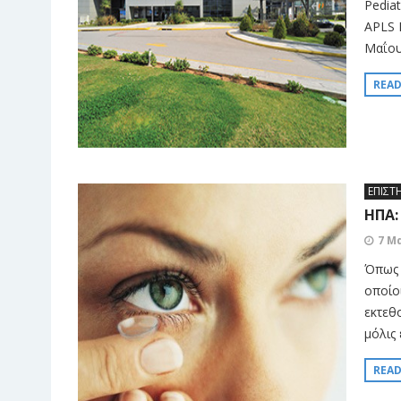
Pediat
APLS 
Μαΐου
REA
ΕΠΙΣΤ
ΗΠΑ:
7 Μ
Όπως 
οποίο
εκτεθ
μόλις
REA