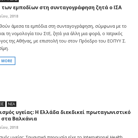
 των εμποδίων στη συνταγογράφηση ζητά ο ΙΣΑ
αΐου, 2018
θούν άμεσα τα εμπόδια στη συνταγογράφηση, σύμφωνα με το
αι τη νομολογία του ΣτΕ, ζητά για άλλη μια φορά, ο Ιατρικός
γος της Αθήνας, με επιστολή του στον Πρόεδρο του ΕΟΠΥΥ Σ.
ίμη.
D MORE
ΕΙΣ
ΝΕΑ
ισμός υγείας: Η Ελλάδα διεκδικεί πρωταγωνιστικό
 στα Βαλκάνια
αΐου, 2018
μός υγείας: Σημαντική παρουσία είχε το International Health