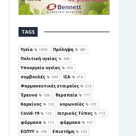
TAGS
Υγεία
Πρόληψη
1055
481
Πολιτική υγείας
446
Υπουργείο υγείας
410
συμβουλές
ΙΣΑ
344
216
Φαρμακευτικές εταιρείες
210
Έρευνα
θεραπεία
186
177
Καρκίνος
κορωνοϊός
132
131
Covid-19
Ιατρικός Τύπος
123
113
φάρμακα
φάρμακο
111
107
ΕΟΠΥΥ
Επιστήμη
105
103