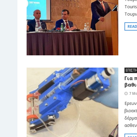
Touri
Τουρι
REA
ΕΠΙΣΤ
Για 
βαθι
7 Μ
Ερευν
βιοεκ
δέρμα
ασθεν