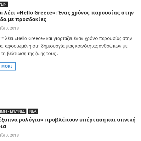
ΡΕΙΝ
bi λέει «Hello Greece»: Ένας χρόνος παρουσίας στην
δα με προσδοκίες
αΐου, 2018
i™ λέει «Hello Greece» και γιορτάζει έναν χρόνο παρουσίας στην
α, αφοσιωμένη στη δημιουργία μιας κοινότητας ανθρώπων με
τη βελτίωση της ζωής τους .
D MORE
ΗΜΗ - ΕΡΕΥΝΕΣ
ΝΕΑ
έξυπνα ρολόγια» προβλέπουν υπέρταση και υπνική
ια
αΐου, 2018