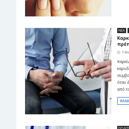
ΝΕΑ
Καρκ
πρέπ
7 Μ
Καρκί
καρυδ
συμβαί
όταν 
από το
REA
ΠΟΛΙΤ