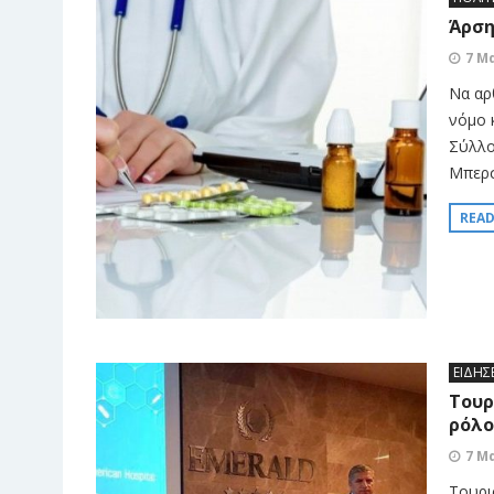
Άρση
7 Μ
Να αρ
νόμο κ
Σύλλο
Μπερσ
REA
ΕΙΔΗΣ
Τουρ
ρόλο
7 Μ
Τουρισ