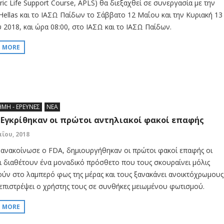
ric Life Support Course, APLS) θα διεξαχθεί σε συνεργασία με την
Hellas και το ΙΑΣΩ Παίδων τo Σάββατο 12 Μαΐου και την Κυριακή 13
 2018, και ώρα 08:00, στο ΙΑΣΩ και το ΙΑΣΩ Παίδων.
D MORE
ΗΜΗ - ΕΡΕΥΝΕΣ
ΝΕΑ
 Εγκρίθηκαν οι πρώτοι αντηλιακοί φακοί επαφής
αΐου, 2018
ανακοίνωσε ο FDA, δημιουργήθηκαν οι πρώτοι φακοί επαφής οι
ι διαθέτουν ένα μοναδικό πρόσθετο που τους σκουραίνει μόλις
ούν στο λαμπερό φως της μέρας και τους ξανακάνει ανοικτόχρωμους
 επιστρέψει ο χρήστης τους σε συνθήκες μειωμένου φωτισμού.
D MORE