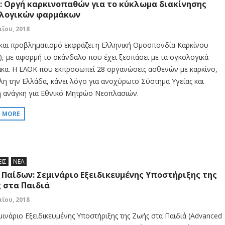
: Οργή καρκινοπαθών για το κύκλωμα διακίνησης
λογικών φαρμάκων
αΐου, 2018
και προβληματισμό εκφράζει η Ελληνική Ομοσπονδία Καρκίνου
), με αφορμή το σκάνδαλο που έχει ξεσπάσει με τα ογκολογικά
κα. Η ΕΛΟΚ που εκπροσωπεί 28 οργανώσεις ασθενών με καρκίνο,
λη την Ελλάδα, κάνει λόγο για ανοχύρωτο Σύστημα Υγείας και
ή ανάγκη για Εθνικό Μητρώο Νεοπλασιών.
D MORE
ΕΙΣ
ΝΕΑ
 Παίδων: Σεμινάριο Εξειδικευμένης Υποστήριξης της
 στα Παιδιά
αΐου, 2018
μινάριο Εξειδικευμένης Υποστήριξης της Ζωής στα Παιδιά (Advanced