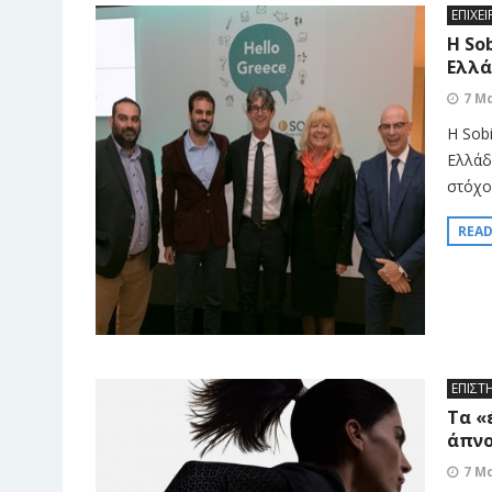
ΕΠΙΧΕΙ
Η So
Ελλά
7 Μ
Η Sob
Ελλάδ
στόχο 
REA
ΕΠΙΣΤ
Τα «
άπνο
7 Μ