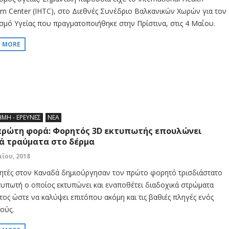
sm Center (IHTC), στο Διεθνές Συνέδριο Βαλκανικών Χωρών για τον
σμό Υγείας που πραγματοποιήθηκε στην Πρίστινα, στις 4 Μαΐου.
D MORE
ΗΜΗ - ΕΡΕΥΝΕΣ
ΝΕΑ
πρώτη φορά: Φορητός 3D εκτυπωτής επουλώνει
ά τραύματα στο δέρμα
αΐου, 2018
ητές στον Καναδά δημιούργησαν τον πρώτο φορητό τρισδιάστατο
τυπωτή ο οποίος εκτυπώνει και εναποθέτει διαδοχικά στρώματα
τος ώστε να καλύψει επιτόπου ακόμη και τις βαθιές πληγές ενός
ούς.