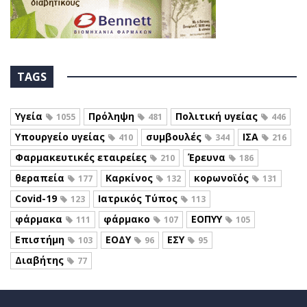
TAGS
Υγεία
Πρόληψη
Πολιτική υγείας
1055
481
446
Υπουργείο υγείας
συμβουλές
ΙΣΑ
410
344
216
Φαρμακευτικές εταιρείες
Έρευνα
210
186
θεραπεία
Καρκίνος
κορωνοϊός
177
132
131
Covid-19
Ιατρικός Τύπος
123
113
φάρμακα
φάρμακο
ΕΟΠΥΥ
111
107
105
Επιστήμη
ΕΟΔΥ
ΕΣΥ
103
96
95
Διαβήτης
77