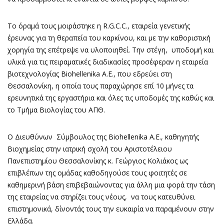
Το όραμά τους μοιράστηκε η R.G.C.C., εταιρεία γενετικής
έρευνας για τη θεραπεία του καρκίνου, και με την καθοριστική
χορηγία της επέτρεψε να υλοποιηθεί. Την στέγη, υποδομή και
υλικά για τις πειραματικές διαδικασίες προσέφεραν η εταιρεία
βιοτεχνολογίας Biohellenika Α.Ε., που εδρεύει στη
Θεσσαλονίκη, η οποία τους παραχώρησε επί 10 μήνες τα
ερευνητικά της εργαστήρια και όλες τις υποδομές της καθώς και
το Τμήμα Βιολογίας του ΑΠΘ.
Ο Διευθύνων Σύμβουλος της Biohellenika Α.Ε., καθηγητής
Βιοχημείας στην ιατρική σχολή του Αριστοτέλειου
Πανεπιστημίου Θεσσαλονίκης κ. Γεώργιος Κολιάκος ως
επιβλέπων της ομάδας καθοδηγούσε τους φοιτητές σε
καθημερινή βάση επιβεβαιώνοντας για άλλη μια φορά την τάση
της εταιρείας να στηρίζει τους νέους, να τους κατευθύνει
επιστημονικά, δίνοντάς τους την ευκαιρία να παραμένουν στην
Ελλάδα.