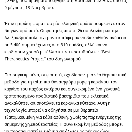
(iGEM), που πραγματοποιήθηκε στη Βοστώνη των ΗΠΑ, από τις
9 μέχρι τις 13 Νοεμβρίου.
Ήταν η πρώτη φορά που μία ελληνική ομάδα συμμετείχε στον
διαγωνισμό αυτό. Οι φοιτητές από τη Θεσσαλονίκη και την
Αλεξανδρούπολη όχι μόνο κατάφεραν να διακριθούν ανάμεσα
σε 5.400 συμμετέχοντες από 310 ομάδες, αλλά και να
κερδίσουν χρυσό μετάλλιο και να προταθούν ως “Best
Therapeutics Project” του διαγωνισμού.
Πιο συγκεκριμένα, οι φοιτητές σχεδίασαν μια νέα θεραπευτική
μέθοδο για τη τρίτη πιο θανατηφόρα μορφή καρκίνου: τον
καρκίνο του παχέος εντέρου και συγκεκριμένα ένα γενετικά
τροποποιημένο προβιοτικό βακτηρίδιο που εκλεκτικά
ανακαλύπτει και σκοτώνει τα καρκινικά κύτταρα. Αυτή η
τεχνολογία μπορεί να οδηγήσει σε μια θεραπεία
εξατομικευμένη για κάθε ασθενή, χωρίς τις παρενέργειες της
σημερινής χημειοθεραπείας. Η συγκεκριμένη μέθοδος μπορεί
να προσαρμοστεί κι ενάντια σε άλλες μορφές καρκίνου.