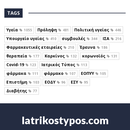
TAGS
Υγεία
Πρόληψη
Πολιτική υγείας
1055
481
446
Υπουργείο υγείας
συμβουλές
ΙΣΑ
410
344
216
Φαρμακευτικές εταιρείες
Έρευνα
210
186
θεραπεία
Καρκίνος
κορωνοϊός
177
132
131
Covid-19
Ιατρικός Τύπος
123
113
φάρμακα
φάρμακο
ΕΟΠΥΥ
111
107
105
Επιστήμη
ΕΟΔΥ
ΕΣΥ
103
96
95
Διαβήτης
77
Iatrikostypos.com