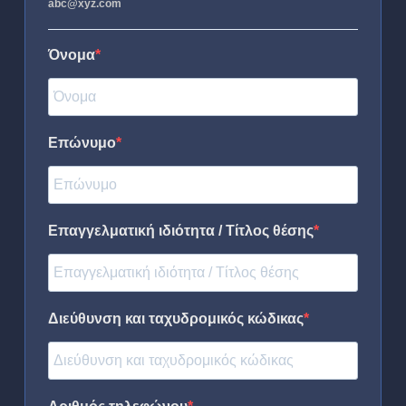
abc@xyz.com
Όνομα
Επώνυμο
Επαγγελματική ιδιότητα / Τίτλος θέσης
Διεύθυνση και ταχυδρομικός κώδικας