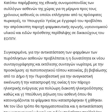
Κατόπιν παρέμβασης της εθνικής συνομοσπονδίας των
συλλόγων ασθενών της χώρας για τη μέριμνα προς τους
χρόνιους ασθενείς οι οποίοι επλήγησαν από τις πρόσφατες
πυρκαγιές, το Υπουργείο Υγείας με έγγραφό του προβλέπει
την απρόσκοπτη παροχή φαρμακευτικής αγωγής, υγειονομικού
υλικού και ειδών πρόσθετης περίθαλψης σε δικαιούχους του
ΕΟΠΠΥ.
Συγκεκριμένα, για την αντικατάσταση των φαρμάκων των
πυρόπληκτων ασθενών προβλέπεται η η δυνατότητα εκ νέου
συνταγογράφησης και εκτέλεσης συνταγών νωρίτερα, με την
προσκόμιση: α) πιστοποιητικού τόπου κατοικίας, β) βεβαίωσης
από το Δήμο ή την Πυροσβεστική για την αναγκαστική
εκκένωση ή την καταστροφή της οικίας ή τον πάροχο
ηλεκτρικής ενέργειας για πολύωρη διακοπή ηλεκτροδότησης
καθώς και γ) Υπεύθυνη Δήλωση του ασθενή όπου θα
κατονομάζονται τα φάρμακα που καταστράφηκαν ή χάθηκαν.
Με τον ίδιο τρόπο θα πραγματοποιείται και η αντικατάσταση