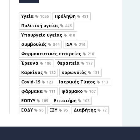
Υγεία
Πρόληψη
1055
481
Πολιτική υγείας
446
Υπουργείο υγείας
410
συμβουλές
ΙΣΑ
344
216
Φαρμακευτικές εταιρείες
210
Έρευνα
θεραπεία
186
177
Καρκίνος
κορωνοϊός
132
131
Covid-19
Ιατρικός Τύπος
123
113
φάρμακα
φάρμακο
111
107
ΕΟΠΥΥ
Επιστήμη
105
103
ΕΟΔΥ
ΕΣΥ
Διαβήτης
96
95
77