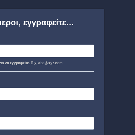
μεροι, εγγραφείτε…
ια να εγγραφείτε. Π.χ. abc@xyz.com