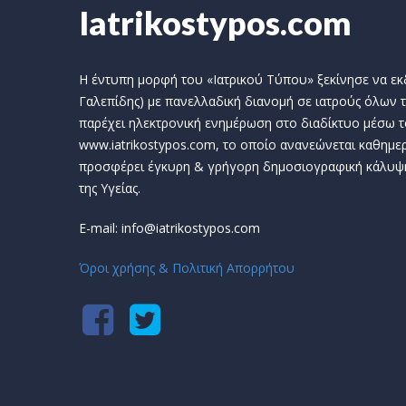
Iatrikostypos.com
Η έντυπη μορφή του «Ιατρικού Τύπου» ξεκίνησε να εκδί
Γαλεπίδης) με πανελλαδική διανομή σε ιατρούς όλων τ
παρέχει ηλεκτρονική ενημέρωση στο διαδίκτυο μέσω τ
www.iatrikostypos.com, το οποίο ανανεώνεται καθημερ
προσφέρει έγκυρη & γρήγορη δημοσιογραφική κάλυψ
της Υγείας.
E-mail: info@iatrikostypos.com
Όροι χρήσης & Πολιτική Απορρήτου