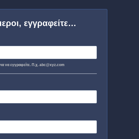
μεροι, εγγραφείτε…
ια να εγγραφείτε. Π.χ. abc@xyz.com