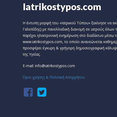
Iatrikostypos.com
Η έντυπη μορφή του «Ιατρικού Τύπου» ξεκίνησε να εκδί
Γαλεπίδης) με πανελλαδική διανομή σε ιατρούς όλων τ
παρέχει ηλεκτρονική ενημέρωση στο διαδίκτυο μέσω τ
www.iatrikostypos.com, το οποίο ανανεώνεται καθημερ
προσφέρει έγκυρη & γρήγορη δημοσιογραφική κάλυψ
της Υγείας.
E-mail: info@iatrikostypos.com
Όροι χρήσης & Πολιτική Απορρήτου