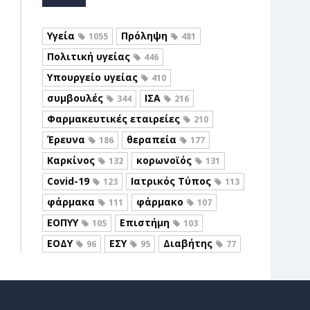
Υγεία
Πρόληψη
1055
481
Πολιτική υγείας
446
Υπουργείο υγείας
410
συμβουλές
ΙΣΑ
344
216
Φαρμακευτικές εταιρείες
210
Έρευνα
θεραπεία
186
177
Καρκίνος
κορωνοϊός
132
131
Covid-19
Ιατρικός Τύπος
123
113
φάρμακα
φάρμακο
111
107
ΕΟΠΥΥ
Επιστήμη
105
103
ΕΟΔΥ
ΕΣΥ
Διαβήτης
96
95
77